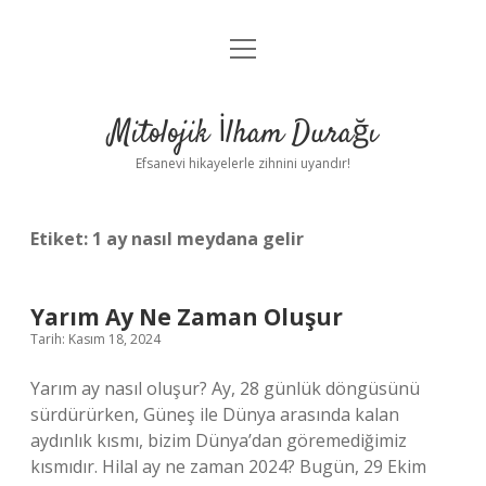
menüyü
Anasayfa
aç
Gizlilik Politikası
Mitolojik İlham Durağı
Yasal Uyarı
Efsanevi hikayelerle zihnini uyandır!
Hakkımızda
Etiket:
1 ay nasıl meydana gelir
Yarım Ay Ne Zaman Oluşur
Tarih: Kasım 18, 2024
Yarım ay nasıl oluşur? Ay, 28 günlük döngüsünü
sürdürürken, Güneş ile Dünya arasında kalan
aydınlık kısmı, bizim Dünya’dan göremediğimiz
kısmıdır. Hilal ay ne zaman 2024? Bugün, 29 Ekim