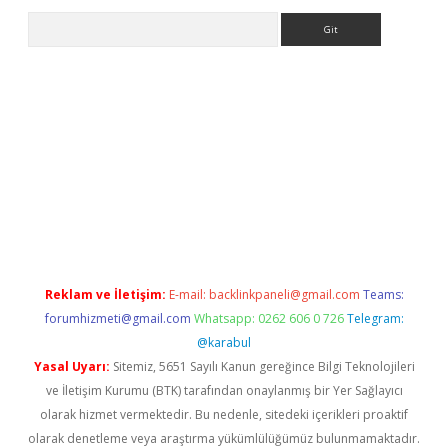
Arama
ps://ilbet.casino/
Reklam ve İletişim:
E-mail:
backlinkpaneli@gmail.com
Teams:
forumhizmeti@gmail.com
Whatsapp: 0262 606 0 726
Telegram:
@karabul
Yasal Uyarı:
Sitemiz, 5651 Sayılı Kanun gereğince Bilgi Teknolojileri
ve İletişim Kurumu (BTK) tarafından onaylanmış bir Yer Sağlayıcı
olarak hizmet vermektedir. Bu nedenle, sitedeki içerikleri proaktif
olarak denetleme veya araştırma yükümlülüğümüz bulunmamaktadır.