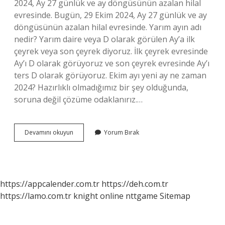
2024, Ay 27 günlük ve ay döngüsünün azalan hilal
evresinde. Bugün, 29 Ekim 2024, Ay 27 günlük ve ay
döngüsünün azalan hilal evresinde. Yarım ayın adı
nedir? Yarım daire veya D olarak görülen Ay’a ilk
çeyrek veya son çeyrek diyoruz. İlk çeyrek evresinde
Ay’ı D olarak görüyoruz ve son çeyrek evresinde Ay’ı
ters D olarak görüyoruz. Ekim ayı yeni ay ne zaman
2024? Hazırlıklı olmadığımız bir şey olduğunda,
soruna değil çözüme odaklanırız.…
Yarım
Devamını okuyun
Yorum Bırak
Ay
Ne
Zaman
Oluşur
https://appcalender.com.tr
https://deh.com.tr
https://lamo.com.tr
knight online
nttgame
Sitemap