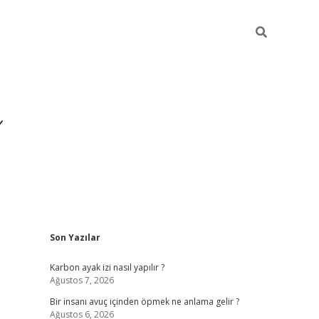
Sidebar
Son Yazılar
https://ilbe
Karbon ayak izi nasıl yapılır ?
Ağustos 7, 2026
Bir insanı avuç içinden öpmek ne anlama gelir ?
Ağustos 6, 2026