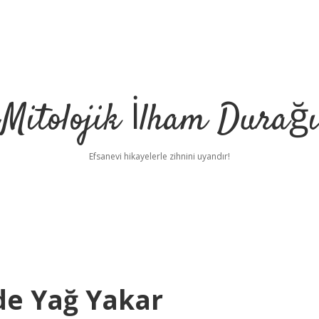
Mitolojik İlham Durağı
Efsanevi hikayelerle zihnini uyandır!
de Yağ Yakar