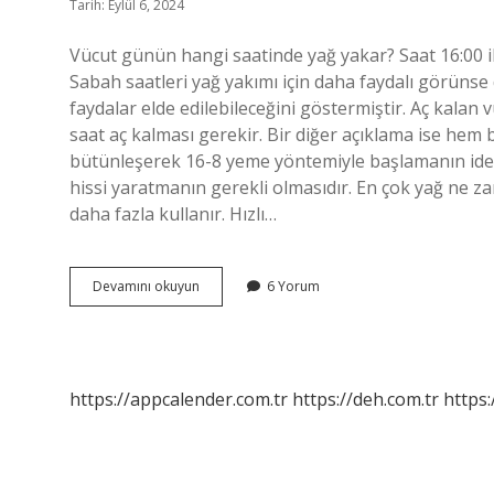
Tarih: Eylül 6, 2024
Vücut günün hangi saatinde yağ yakar? Saat 16:00 il
Sabah saatleri yağ yakımı için daha faydalı görünse
faydalar elde edilebileceğini göstermiştir. Aç kala
saat aç kalması gerekir. Bir diğer açıklama ise hem 
bütünleşerek 16-8 yeme yöntemiyle başlamanın idea
hissi yaratmanın gerekli olmasıdır. En çok yağ ne zam
daha fazla kullanır. Hızlı…
Vücut
Devamını okuyun
6 Yorum
Hangi
Saatlerde
Yağ
Yakar
https://appcalender.com.tr
https://deh.com.tr
https: