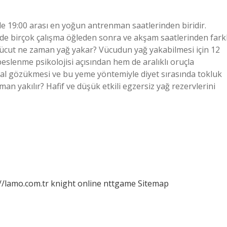
e 19:00 arası en yoğun antrenman saatlerinden biridir.
 de birçok çalışma öğleden sonra ve akşam saatlerinden farkl
n vücut ne zaman yağ yakar? Vücudun yağ yakabilmesi için 12
beslenme psikolojisi açısından hem de aralıklı oruçla
l gözükmesi ve bu yeme yöntemiyle diyet sırasında tokluk
an yakılır? Hafif ve düşük etkili egzersiz yağ rezervlerini
//lamo.com.tr
knight online
nttgame
Sitemap