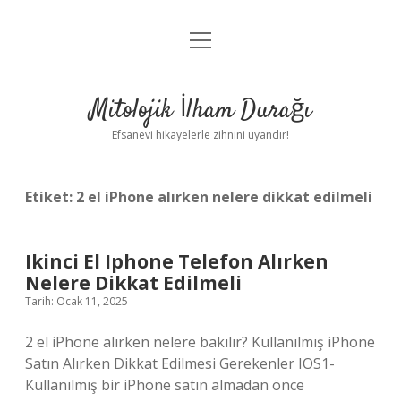
menüyü
Anasayfa
aç
Gizlilik Politikası
Mitolojik İlham Durağı
Yasal Uyarı
Efsanevi hikayelerle zihnini uyandır!
Hakkımızda
Etiket:
2 el iPhone alırken nelere dikkat edilmeli
Ikinci El Iphone Telefon Alırken
Nelere Dikkat Edilmeli
Tarih: Ocak 11, 2025
2 el iPhone alırken nelere bakılır? Kullanılmış iPhone
Satın Alırken Dikkat Edilmesi Gerekenler IOS1-
Kullanılmış bir iPhone satın almadan önce