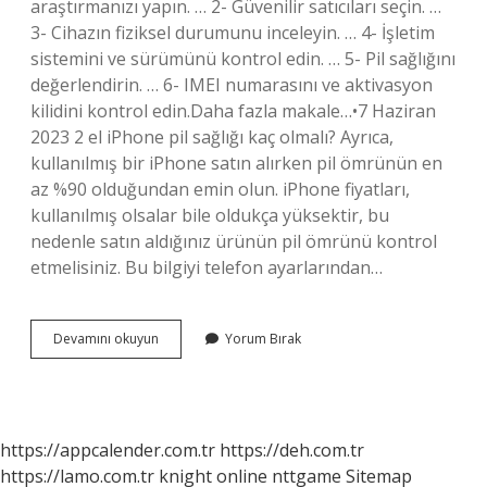
araştırmanızı yapın. … 2- Güvenilir satıcıları seçin. …
3- Cihazın fiziksel durumunu inceleyin. … 4- İşletim
sistemini ve sürümünü kontrol edin. … 5- Pil sağlığını
değerlendirin. … 6- IMEI numarasını ve aktivasyon
kilidini kontrol edin.Daha fazla makale…•7 Haziran
2023 2 el iPhone pil sağlığı kaç olmalı? Ayrıca,
kullanılmış bir iPhone satın alırken pil ömrünün en
az %90 olduğundan emin olun. iPhone fiyatları,
kullanılmış olsalar bile oldukça yüksektir, bu
nedenle satın aldığınız ürünün pil ömrünü kontrol
etmelisiniz. Bu bilgiyi telefon ayarlarından…
Ikinci
Devamını okuyun
Yorum Bırak
El
Iphone
Telefon
Alırken
Nelere
https://appcalender.com.tr
https://deh.com.tr
Dikkat
https://lamo.com.tr
knight online
nttgame
Sitemap
Edilmeli