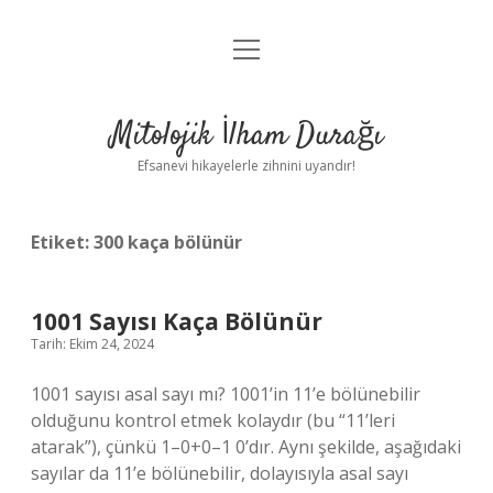
menüyü
Anasayfa
aç
Gizlilik Politikası
Mitolojik İlham Durağı
Yasal Uyarı
Efsanevi hikayelerle zihnini uyandır!
Hakkımızda
Etiket:
300 kaça bölünür
1001 Sayısı Kaça Bölünür
Tarih: Ekim 24, 2024
1001 sayısı asal sayı mı? 1001’in 11’e bölünebilir
olduğunu kontrol etmek kolaydır (bu “11’leri
atarak”), çünkü 1–0+0–1 0’dır. Aynı şekilde, aşağıdaki
sayılar da 11’e bölünebilir, dolayısıyla asal sayı