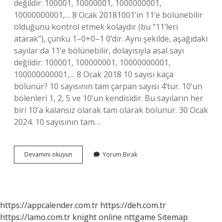
değildir: 100001, 10000001, 1000000001,
10000000001,… 8 Ocak 20181001’in 11’e bölünebilir
olduğunu kontrol etmek kolaydır (bu “11’leri
atarak”), çünkü 1–0+0–1 0’dır. Aynı şekilde, aşağıdaki
sayılar da 11’e bölünebilir, dolayısıyla asal sayı
değildir: 100001, 100000001, 10000000001,
100000000001,… 8 Ocak 2018 10 sayısı kaça
bölünür? 10 sayısının tam çarpan sayısı 4’tür. 10’un
bölenleri 1, 2, 5 ve 10’un kendisidir. Bu sayıların her
biri 10’a kalansız olarak tam olarak bölünür. 30 Ocak
2024. 10 sayısının tam…
1001
Devamını okuyun
Yorum Bırak
Sayısı
Kaça
Bölünür
https://appcalender.com.tr
https://deh.com.tr
https://lamo.com.tr
knight online
nttgame
Sitemap