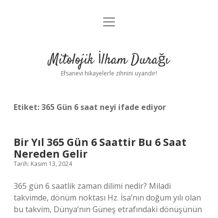
menüyü
Anasayfa
aç
Gizlilik Politikası
Mitolojik İlham Durağı
Yasal Uyarı
Efsanevi hikayelerle zihnini uyandır!
Hakkımızda
Etiket:
365 Gün 6 saat neyi ifade ediyor
Bir Yıl 365 Gün 6 Saattir Bu 6 Saat
Nereden Gelir
Tarih: Kasım 13, 2024
365 gün 6 saatlik zaman dilimi nedir? Miladi
takvimde, dönüm noktası Hz. İsa’nın doğum yılı olan
bu takvim, Dünya’nın Güneş etrafındaki dönüşünün