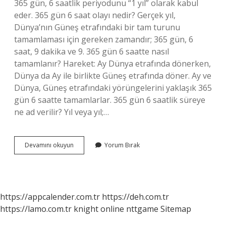
365 gün, 6 saatlik periyodunu “1 yıl” olarak kabul
eder. 365 gün 6 saat olayı nedir? Gerçek yıl,
Dünya’nın Güneş etrafındaki bir tam turunu
tamamlaması için gereken zamandır; 365 gün, 6
saat, 9 dakika ve 9. 365 gün 6 saatte nasıl
tamamlanır? Hareket: Ay Dünya etrafında dönerken,
Dünya da Ay ile birlikte Güneş etrafında döner. Ay ve
Dünya, Güneş etrafındaki yörüngelerini yaklaşık 365
gün 6 saatte tamamlarlar. 365 gün 6 saatlik süreye
ne ad verilir? Yıl veya yıl;…
Bir
Devamını okuyun
Yorum Bırak
Yıl
365
Gün
6
Saattir
https://appcalender.com.tr
https://deh.com.tr
Bu
https://lamo.com.tr
knight online
nttgame
Sitemap
6
Saat