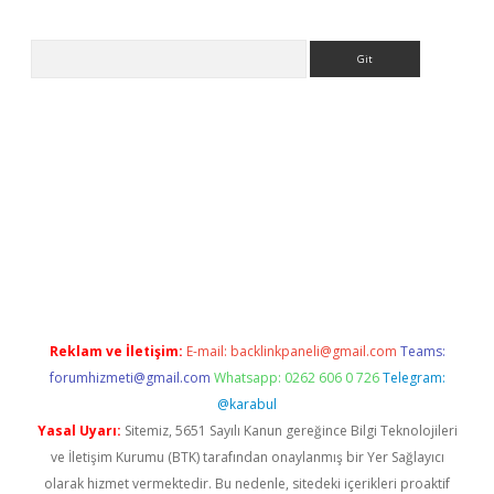
Arama
ps://ilbet.casino/
Reklam ve İletişim:
E-mail:
backlinkpaneli@gmail.com
Teams:
forumhizmeti@gmail.com
Whatsapp: 0262 606 0 726
Telegram:
@karabul
Yasal Uyarı:
Sitemiz, 5651 Sayılı Kanun gereğince Bilgi Teknolojileri
ve İletişim Kurumu (BTK) tarafından onaylanmış bir Yer Sağlayıcı
olarak hizmet vermektedir. Bu nedenle, sitedeki içerikleri proaktif