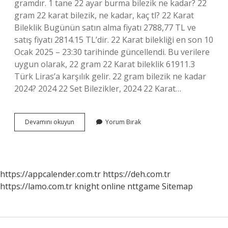
gramdır. 1 tane 22 ayar burma bilezik ne kadar? 22
gram 22 karat bilezik, ne kadar, kaç tl? 22 Karat
Bileklik Bugünün satın alma fiyatı 2788,77 TL ve
satış fiyatı 2814.15 TL’dir. 22 Karat bilekliği en son 10
Ocak 2025 – 23:30 tarihinde güncellendi. Bu verilere
uygun olarak, 22 gram 22 Karat bileklik 61911.3
Türk Liras’a karşılık gelir. 22 gram bilezik ne kadar
2024? 2024 22 Set Bilezikler, 2024 22 Karat…
Antalya
Devamını okuyun
Yorum Bırak
Burma
Bilezik
Kaç
Gram
https://appcalender.com.tr
https://deh.com.tr
https://lamo.com.tr
knight online
nttgame
Sitemap