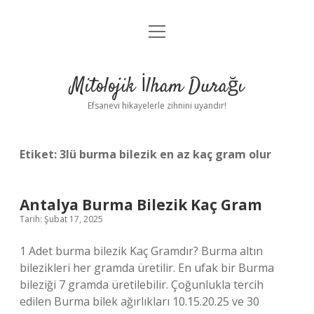
menüyü
Anasayfa
aç
Gizlilik Politikası
Mitolojik İlham Durağı
Yasal Uyarı
Efsanevi hikayelerle zihnini uyandır!
Hakkımızda
Etiket:
3lü burma bilezik en az kaç gram olur
Antalya Burma Bilezik Kaç Gram
Tarih: Şubat 17, 2025
1 Adet burma bilezik Kaç Gramdır? Burma altın
bilezikleri her gramda üretilir. En ufak bir Burma
bileziği 7 gramda üretilebilir. Çoğunlukla tercih
edilen Burma bilek ağırlıkları 10.15.20.25 ve 30