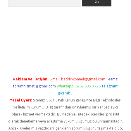
ps://ilbet.casino/
Reklam ve İletişim:
E-mail:
backlinkpaneli@gmail.com
Teams:
forumhizmeti@gmail.com
Whatsapp: 0262 606 0 726
Telegram:
@karabul
Yasal Uyarı:
Sitemiz, 5651 Sayılı Kanun gereğince Bilgi Teknolojileri
ve İletişim Kurumu (BTK) tarafından onaylanmış bir Yer Sağlayıcı
olarak hizmet vermektedir. Bu nedenle, sitedeki içerikleri proaktif
olarak denetleme veya araştırma yükümlülüğümüz bulunmamaktadır.
Ancak, üyelerimiz yazdıkları içeriklerin sorumluluğunu taşımakta olup,