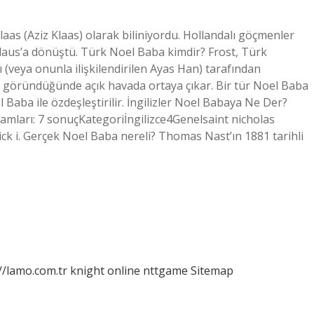
aas (Aziz Klaas) olarak biliniyordu. Hollandalı göçmenler
Claus’a dönüştü. Türk Noel Baba kimdir? Frost, Türk
ı (veya onunla ilişkilendirilen Ayas Han) tarafından
a göründüğünde açık havada ortaya çıkar. Bir tür Noel Baba
 Baba ile özdeşleştirilir. İngilizler Noel Babaya Ne Der?
lamları: 7 sonuçKategoriİngilizce4Genelsaint nicholas
Nick i. Gerçek Noel Baba nereli? Thomas Nast’ın 1881 tarihli
//lamo.com.tr
knight online
nttgame
Sitemap