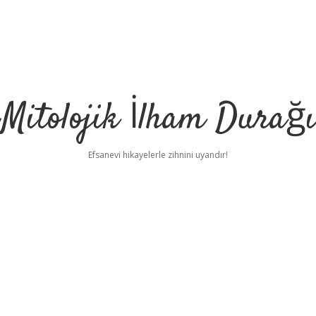
Mitolojik İlham Durağı
Efsanevi hikayelerle zihnini uyandır!
e