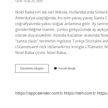
Tarih: Ocak 23, 2025
Noel Baba’nın adı ne? Nikola, Hollandaca’da Sinterkl
Amerika’ya ulaştığında, bu isim yavaş yavaş Santa 
coğrafyasında yakıcı soğuk anlamına gelir. Ay tanrıs
gönderildiğine inanılır, çünkü gökyüzünde ay açıkç
olarak düşünülebilir. Aslında Kazaklar arasında Noel
“santa claus” teriminin İngilizce Türkçe Sözlükte an
i.5Genelsaint nick i.6Genelkriss kringle i.7Genelst. 
Noel Baba çizimi. Noel Baba,…
Noel
Devamını okuyun
Yorum Bırak
Babanın
Adı
Ne
https://appcalender.com.tr
https://deh.com.tr
https: