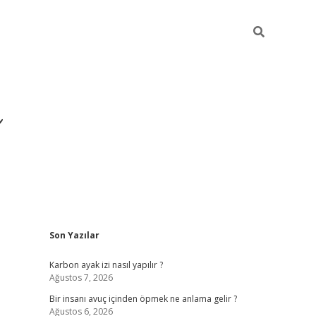
Sidebar
Son Yazılar
https://ilbe
Karbon ayak izi nasıl yapılır ?
Ağustos 7, 2026
Bir insanı avuç içinden öpmek ne anlama gelir ?
Ağustos 6, 2026