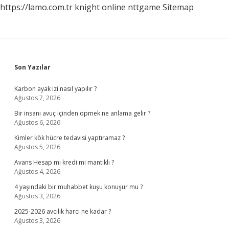
https://lamo.com.tr
knight online
nttgame
Sitemap
Sidebar
Son Yazılar
Karbon ayak izi nasıl yapılır ?
Ağustos 7, 2026
Bir insanı avuç içinden öpmek ne anlama gelir ?
Ağustos 6, 2026
Kimler kök hücre tedavisi yaptıramaz ?
Ağustos 5, 2026
Avans Hesap mı kredi mi mantıklı ?
Ağustos 4, 2026
4 yaşındaki bir muhabbet kuşu konuşur mu ?
Ağustos 3, 2026
2025-2026 avcılık harcı ne kadar ?
Ağustos 3, 2026