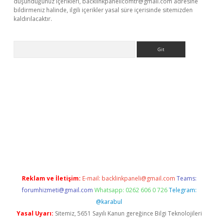
düşündüğünüz içerikleri,
backlinkpanelicomtr@gmail.com
adresine
bildirmeniz halinde, ilgili içerikler yasal süre içerisinde sitemizden
kaldırılacaktır.
Arama
ps://ilbet.casino/
Reklam ve İletişim:
E-mail:
backlinkpaneli@gmail.com
Teams:
forumhizmeti@gmail.com
Whatsapp: 0262 606 0 726
Telegram:
@karabul
Yasal Uyarı:
Sitemiz, 5651 Sayılı Kanun gereğince Bilgi Teknolojileri