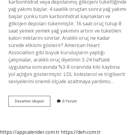
karbonhidrat veya depolanmış glikojeni tükettiğinde
yağ yakımı başlar. 4 saatlik oruçtan sonra yağ yakımı
başlar çünkü tüm karbonhidrat kaynakları ve
glikojen depoları tükenmiştir. 16 saat oruç tutup 8
saat yemek yemek yağ yakımını artırır ve tüketilen
kalori miktarını sınırlar. Aralıklı oruç ne kadar
sürede etkisini gösterir? American Heart
Association gibi büyük kuruluşların yaptığı
çalışmalar, aralıklı oruç diyetinin 3-24 haftalık
uygulama sonrasında %3-8 oranında kilo kaybına
yol açtığını göstermiştir. LDL kolesterol ve trigliserit
seviyelerini önemli ölçüde azaltmaya yardımcı…
Aralıklı
Devamını okuyun
6 Yorum
Oruçta
Kilo
Verme
Ne
Zaman
https://appcalender.com.tr
https://deh.com.tr
Başlar