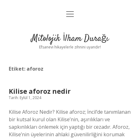
menüyü
Anasayfa
aç
Gizlilik Politikası
Mitolojik İlham Durağı
Yasal Uyarı
Efsanevi hikayelerle zihnini uyandır!
Hakkımızda
Etiket:
aforoz
Kilise aforoz nedir
Tarih: Eylül 1, 2024
Kilise Aforoz Nedir? Kilise aforoz; İncil’de tanımlanan
bir kutsal kurul olan Kilise’nin, aşırılıkları ve
sapkınlıkları önlemek için yaptığı bir cezadır. Aforoz,
Kilise’nin üyelerinin ahlaki güvenilirliğini korumak