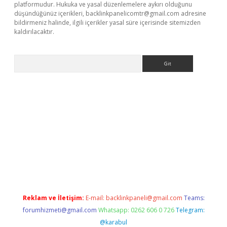
platformudur. Hukuka ve yasal düzenlemelere aykırı olduğunu
düşündüğünüz içerikleri,
backlinkpanelicomtr@gmail.com
adresine
bildirmeniz halinde, ilgili içerikler yasal süre içerisinde sitemizden
kaldırılacaktır.
Arama
ps://ilbet.casino/
Reklam ve İletişim:
E-mail:
backlinkpaneli@gmail.com
Teams:
forumhizmeti@gmail.com
Whatsapp: 0262 606 0 726
Telegram:
@karabul