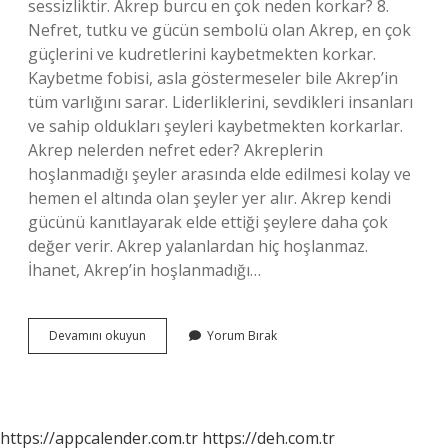
sessizliktir. Akrep burcu en çok neden korkar? 8.
Nefret, tutku ve gücün sembolü olan Akrep, en çok
güçlerini ve kudretlerini kaybetmekten korkar.
Kaybetme fobisi, asla göstermeseler bile Akrep’in
tüm varlığını sarar. Liderliklerini, sevdikleri insanları
ve sahip oldukları şeyleri kaybetmekten korkarlar.
Akrep nelerden nefret eder? Akreplerin
hoşlanmadığı şeyler arasında elde edilmesi kolay ve
hemen el altında olan şeyler yer alır. Akrep kendi
gücünü kanıtlayarak elde ettiği şeylere daha çok
değer verir. Akrep yalanlardan hiç hoşlanmaz.
İhanet, Akrep’in hoşlanmadığı…
Akrep
Devamını okuyun
Yorum Bırak
Burcunun
En
Korktuğu
Şey
Nedir
https://appcalender.com.tr
https://deh.com.tr