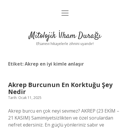
menüyü
Anasayfa
aç
Gizlilik Politikası
Mitolojik İlham Durağı
Yasal Uyarı
Efsanevi hikayelerle zihnini uyandır!
Hakkımızda
Etiket:
Akrep en iyi kimle anlaşır
Akrep Burcunun En Korktuğu Şey
Nedir
Tarih: Ocak 11, 2025
Akrep burcu en çok neyi sevmez? AKREP (23 EKİM –
21 KASIM) Samimiyetsizlikten ve özel sorulardan
nefret edersiniz. En güçlü yönleriniz sabır ve