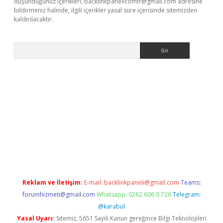
düşündüğünüz içerikleri,
backlinkpanelicomtr@gmail.com
adresine
bildirmeniz halinde, ilgili içerikler yasal süre içerisinde sitemizden
kaldırılacaktır.
Arama
ps://ilbet.casino/
Reklam ve İletişim:
E-mail:
backlinkpaneli@gmail.com
Teams:
forumhizmeti@gmail.com
Whatsapp: 0262 606 0 726
Telegram:
@karabul
Yasal Uyarı:
Sitemiz, 5651 Sayılı Kanun gereğince Bilgi Teknolojileri