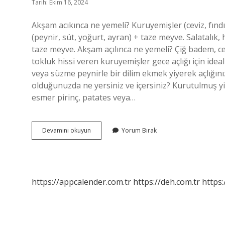
Tarih: Ekim 16, 2024
Akşam acıkınca ne yemeli? Kuruyemişler (ceviz, fın
(peynir, süt, yoğurt, ayran) + taze meyve. Salatalık,
taze meyve. Akşam açılınca ne yemeli? Çiğ badem, ce
tokluk hissi veren kuruyemişler gece açlığı için ideal a
veya süzme peynirle bir dilim ekmek yiyerek açlığınız
olduğunuzda ne yersiniz ve içersiniz? Kurutulmuş yi
esmer pirinç, patates veya…
Akşam
Devamını okuyun
Yorum Bırak
Acıkınca
Ne
Yiyebilirim
https://appcalender.com.tr
https://deh.com.tr
https: