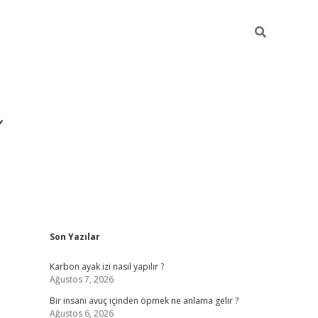
Sidebar
Son Yazılar
https://ilb
Karbon ayak izi nasıl yapılır ?
Ağustos 7, 2026
Bir insanı avuç içinden öpmek ne anlama gelir ?
Ağustos 6, 2026