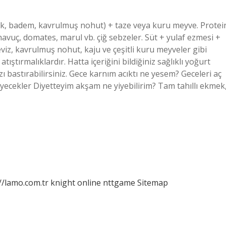
dık, badem, kavrulmuş nohut) + taze veya kuru meyve. Protei
 havuç, domates, marul vb. çiğ sebzeler. Süt + yulaf ezmesi +
viz, kavrulmuş nohut, kaju ve çeşitli kuru meyveler gibi
tıştırmalıklardır. Hatta içeriğini bildiğiniz sağlıklı yoğurt
ı bastırabilirsiniz. Gece karnım acıktı ne yesem? Geceleri aç
yecekler Diyetteyim akşam ne yiyebilirim? Tam tahıllı ekmek
//lamo.com.tr
knight online
nttgame
Sitemap