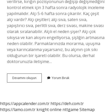
verilirse, kırığın pozisyonunun değişip değişmediğini
kontrol etmek için 3 hafta sonra radyolojik inceleme
yapılmalıdır. Alçı 5-6 hafta sonra çıkarılır. Kaç çeşit
alçı vardır? Alçı çeşitleri; alçı sıva, saten sıva,
yapıştırıcı sıva, perlitli sıva, derz sıvası, makine sıvası
olarak sıralanabilir. Alçılı el neden şişer? Alçı çok
sıkıysa ve kan akışını engelliyorsa, şişliğin artmasına
neden olabilir. Parmaklarınızda morarma, uyuşma
veya karıncalanma yaşarsanız, bu alçının çok sıkı
olduğunun bir işareti olabilir. Bu olursa, derhal
doktorunuzla iletişime…
El
Devamını okuyun
Yorum Bırak
Alçısı
Ne
Demek
https://appcalender.com.tr
https://deh.com.tr
https://lamo.com.tr
knight online
nttgame
Sitemap