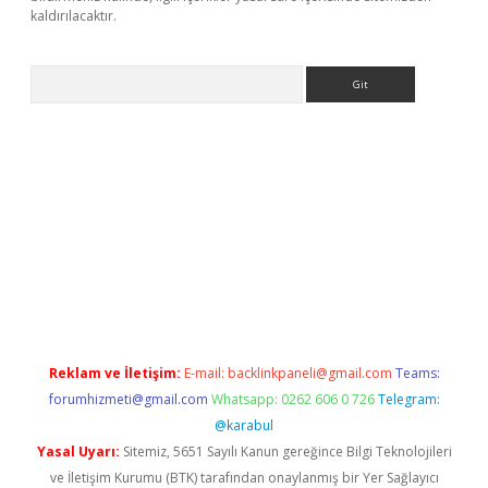
kaldırılacaktır.
Arama
ps://ilbet.casino/
Reklam ve İletişim:
E-mail:
backlinkpaneli@gmail.com
Teams:
forumhizmeti@gmail.com
Whatsapp: 0262 606 0 726
Telegram:
@karabul
Yasal Uyarı:
Sitemiz, 5651 Sayılı Kanun gereğince Bilgi Teknolojileri
ve İletişim Kurumu (BTK) tarafından onaylanmış bir Yer Sağlayıcı