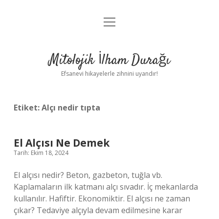
menüyü
Anasayfa
aç
Gizlilik Politikası
Mitolojik İlham Durağı
Yasal Uyarı
Efsanevi hikayelerle zihnini uyandır!
Hakkımızda
Etiket:
Alçı nedir tıpta
El Alçısı Ne Demek
Tarih: Ekim 18, 2024
El alçısı nedir? Beton, gazbeton, tuğla vb.
Kaplamaların ilk katmanı alçı sıvadır. İç mekanlarda
kullanılır. Hafiftir. Ekonomiktir. El alçısı ne zaman
çıkar? Tedaviye alçıyla devam edilmesine karar