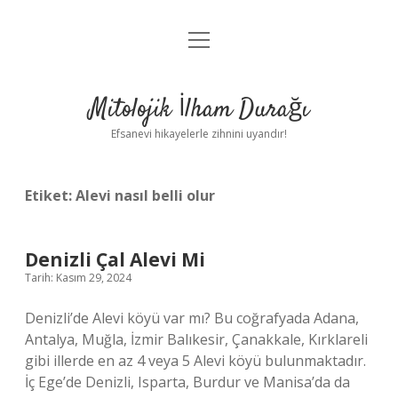
menüyü
Anasayfa
aç
Gizlilik Politikası
Mitolojik İlham Durağı
Yasal Uyarı
Efsanevi hikayelerle zihnini uyandır!
Hakkımızda
Etiket:
Alevi nasıl belli olur
Denizli Çal Alevi Mi
Tarih: Kasım 29, 2024
Denizli’de Alevi köyü var mı? Bu coğrafyada Adana,
Antalya, Muğla, İzmir Balıkesir, Çanakkale, Kırklareli
gibi illerde en az 4 veya 5 Alevi köyü bulunmaktadır.
İç Ege’de Denizli, Isparta, Burdur ve Manisa’da da