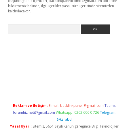
düşündüğünüz içerikleri,
backlinkpanelicomtr@gmail.com
adresine
bildirmeniz halinde, ilgili içerikler yasal süre içerisinde sitemizden
kaldırılacaktır.
Arama
ps://ilbet.casino/
Reklam ve İletişim:
E-mail:
backlinkpaneli@gmail.com
Teams:
forumhizmeti@gmail.com
Whatsapp: 0262 606 0 726
Telegram:
@karabul
Yasal Uyarı:
Sitemiz, 5651 Sayılı Kanun gereğince Bilgi Teknolojileri