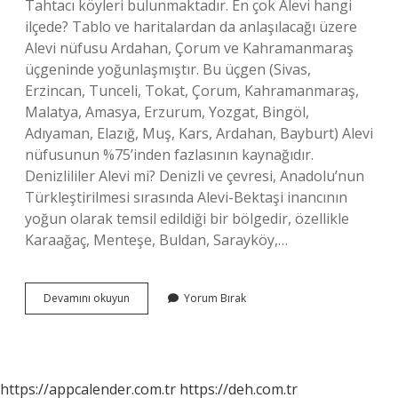
Tahtacı köyleri bulunmaktadır. En çok Alevi hangi
ilçede? Tablo ve haritalardan da anlaşılacağı üzere
Alevi nüfusu Ardahan, Çorum ve Kahramanmaraş
üçgeninde yoğunlaşmıştır. Bu üçgen (Sivas,
Erzincan, Tunceli, Tokat, Çorum, Kahramanmaraş,
Malatya, Amasya, Erzurum, Yozgat, Bingöl,
Adıyaman, Elazığ, Muş, Kars, Ardahan, Bayburt) Alevi
nüfusunun %75’inden fazlasının kaynağıdır.
Denizlililer Alevi mi? Denizli ve çevresi, Anadolu’nun
Türkleştirilmesi sırasında Alevi-Bektaşi inancının
yoğun olarak temsil edildiği bir bölgedir, özellikle
Karaağaç, Menteşe, Buldan, Sarayköy,…
Denizli
Devamını okuyun
Yorum Bırak
Çal
Alevi
Mi
https://appcalender.com.tr
https://deh.com.tr