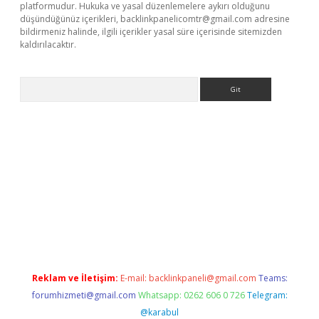
platformudur. Hukuka ve yasal düzenlemelere aykırı olduğunu
düşündüğünüz içerikleri,
backlinkpanelicomtr@gmail.com
adresine
bildirmeniz halinde, ilgili içerikler yasal süre içerisinde sitemizden
kaldırılacaktır.
Arama
https://ilbet.casino/
Reklam ve İletişim:
E-mail:
backlinkpaneli@gmail.com
Teams:
forumhizmeti@gmail.com
Whatsapp: 0262 606 0 726
Telegram:
@karabul