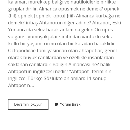
kalamar, mürekkep balığı ve nautiloidlerle birlikte
gruplandırılır. Almanca opusmek ne demek? öpmek
{fiil} öpmek [öpmek|öptü] {fiil} Almanca kurbağa ne
demek? iribaş Ahtapotun diğer adı ne? Ahtapot, Eski
Yunanca’da sekiz bacak anlamına gelen Octopus
vulgaris, yumuşakçalar sınıfından vantuzlu sekiz
kollu bir yaşam formu olan bir kafadan bacaklıdır.
Octopodidae familyasından olan ahtapotlar, genel
olarak büyük canlılardan ve özellikle insanlardan
saklanan canlılardır. Balığın Almancası ne? balık
Ahtapotun ingilizcesi nedir? “Ahtapot” teriminin
İngilizce-Türkçe Sözlükte anlamları: 11 sonuç.
Ahtapot n.…
Ahtapot
Devamını okuyun
Yorum Bırak
Almanca
Ne
Demek