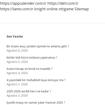
https://appcalender.com.tr
https://deh.com.tr
https://lamo.com.tr
knight online
nttgame
Sitemap
Sidebar
Son Yazılar
Bir insanı avuç içinden öpmek ne anlama gelir ?
Ağustos 6, 2026
Kimler kök hücre tedavisi yaptıramaz ?
Ağustos 5, 2026
Avans Hesap mı kredi mi mantıklı ?
Ağustos 4, 2026
4 yaşındaki bir muhabbet kuşu konuşur mu ?
Ağustos 3, 2026
2025-2026 avcılık harcı ne kadar ?
Ağustos 3, 2026
İşsizlik maaşı ne zaman yatar Haziran 2025 ?