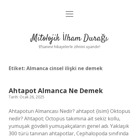
menüyü
Anasayfa
aç
Gizlilik Politikası
Mitolojik İlham Durağı
Yasal Uyarı
Efsanevi hikayelerle zihnini uyandır!
Hakkımızda
Etiket:
Almanca cinsel ilişki ne demek
Ahtapot Almanca Ne Demek
Tarih: Ocak 26, 2025
Ahtapotun Almancası Nedir? ahtapot {isim} Oktopus
nedir? Ahtapot; Octopus takımına ait sekiz kollu,
yumuşak gövdeli yumuşakçaların genel adı. Yaklaşık
300 türü tanınan ahtapotlar, Cephalopoda sınıfında