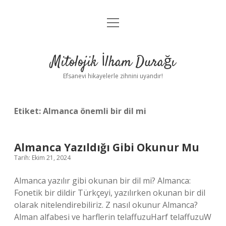
menüyü
Anasayfa
aç
Gizlilik Politikası
Mitolojik İlham Durağı
Yasal Uyarı
Efsanevi hikayelerle zihnini uyandır!
Hakkımızda
Etiket:
Almanca önemli bir dil mi
Almanca Yazıldığı Gibi Okunur Mu
Tarih: Ekim 21, 2024
Almanca yazılır gibi okunan bir dil mi? Almanca:
Fonetik bir dildir Türkçeyi, yazılırken okunan bir dil
olarak nitelendirebiliriz. Z nasıl okunur Almanca?
Alman alfabesi ve harflerin telaffuzuHarf telaffuzuW