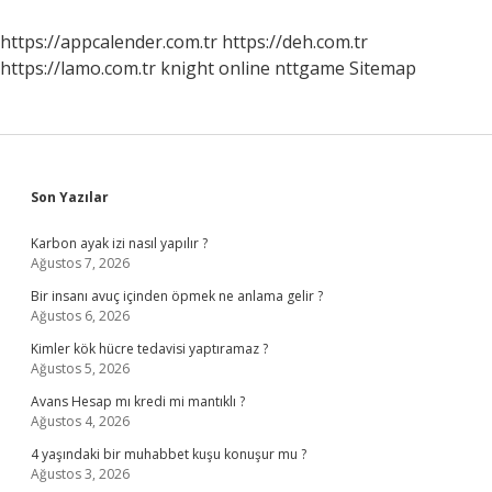
Mu
https://appcalender.com.tr
https://deh.com.tr
https://lamo.com.tr
knight online
nttgame
Sitemap
Sidebar
Son Yazılar
Karbon ayak izi nasıl yapılır ?
Ağustos 7, 2026
Bir insanı avuç içinden öpmek ne anlama gelir ?
Ağustos 6, 2026
Kimler kök hücre tedavisi yaptıramaz ?
Ağustos 5, 2026
Avans Hesap mı kredi mi mantıklı ?
Ağustos 4, 2026
4 yaşındaki bir muhabbet kuşu konuşur mu ?
Ağustos 3, 2026