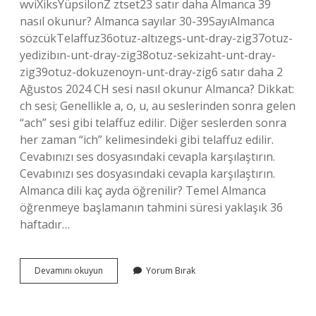
wviXiksYüpsilonZ ztset23 satır daha Almanca 39
nasıl okunur? Almanca sayılar 30-39SayıAlmanca
sözcükTelaffuz36otuz-altızegs-unt-dray-zig37otuz-
yedizibın-unt-dray-zig38otuz-sekizaht-unt-dray-
zig39otuz-dokuzenoyn-unt-dray-zig6 satır daha 2
Ağustos 2024 CH sesi nasıl okunur Almanca? Dikkat:
ch sesi; Genellikle a, o, u, au seslerinden sonra gelen
“ach” sesi gibi telaffuz edilir. Diğer seslerden sonra
her zaman “ich” kelimesindeki gibi telaffuz edilir.
Cevabınızı ses dosyasındaki cevapla karşılaştırın.
Cevabınızı ses dosyasındaki cevapla karşılaştırın.
Almanca dili kaç ayda öğrenilir? Temel Almanca
öğrenmeye başlamanın tahmini süresi yaklaşık 36
haftadır…
Almanca
Devamını okuyun
Yorum Bırak
Yazıldığı
Gibi
Okunur