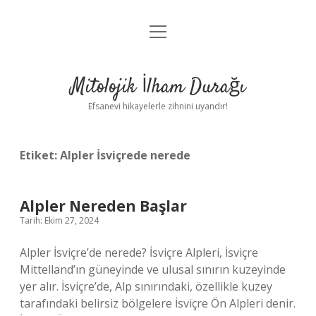
menüyü
Anasayfa
aç
Gizlilik Politikası
Mitolojik İlham Durağı
Yasal Uyarı
Efsanevi hikayelerle zihnini uyandır!
Hakkımızda
Etiket:
Alpler İsviçrede nerede
Alpler Nereden Başlar
Tarih: Ekim 27, 2024
Alpler İsviçre’de nerede? İsviçre Alpleri, İsviçre
Mittelland’ın güneyinde ve ulusal sınırın kuzeyinde
yer alır. İsviçre’de, Alp sınırındaki, özellikle kuzey
tarafındaki belirsiz bölgelere İsviçre Ön Alpleri denir.