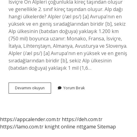
İsviçre Ön Alpleri çoğunlukla kireç taşından oluşur
ve genellikle 2. sınıf kireç taşından oluşur. Alp dağı
hangi ülkelerde? Alpler (/æl ps/) [a] Avrupa’nın en
yüksek ve en geniş sıradağlarından biridir [b], sekiz
Alp ülkesinin (batıdan doğuya) yaklaşık 1.200 km
(750 mil) boyunca uzanır: Monako, Fransa, İsviçre,
İtalya, Lihtenştayn, Almanya, Avusturya ve Slovenya.
Alpler (/æl ps/) [a] Avrupa’nın en yüksek ve en geniş
sıradağlarından biridir [b], sekiz Alp ülkesinin
(batıdan doğuya) yaklaşık 1 mil (1,6…
Alpler
Devamını okuyun
Yorum Bırak
Nereden
Başlar
https://appcalender.com.tr
https://deh.com.tr
https://lamo.com.tr
knight online
nttgame
Sitemap