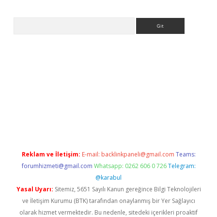
Arama
tps://ilbet.casino/
Reklam ve İletişim:
E-mail:
backlinkpaneli@gmail.com
Teams:
forumhizmeti@gmail.com
Whatsapp: 0262 606 0 726
Telegram:
@karabul
Yasal Uyarı:
Sitemiz, 5651 Sayılı Kanun gereğince Bilgi Teknolojileri
ve İletişim Kurumu (BTK) tarafından onaylanmış bir Yer Sağlayıcı
olarak hizmet vermektedir. Bu nedenle, sitedeki içerikleri proaktif