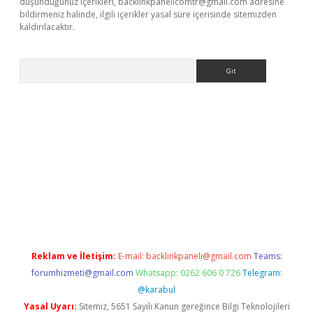
düşündüğünüz içerikleri,
backlinkpanelicomtr@gmail.com
adresine
bildirmeniz halinde, ilgili içerikler yasal süre içerisinde sitemizden
kaldırılacaktır.
Arama
s://ilbet.casino/
Reklam ve İletişim:
E-mail:
backlinkpaneli@gmail.com
Teams:
forumhizmeti@gmail.com
Whatsapp: 0262 606 0 726
Telegram:
@karabul
Yasal Uyarı:
Sitemiz, 5651 Sayılı Kanun gereğince Bilgi Teknolojileri