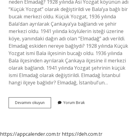
neden Elmadağ? 1928 yılında Asi Yozgat köyünün adı
“Küçük Yozgat” olarak değiştirildi ve Bala’ya bağlı bir
bucak merkezi oldu. Küçük Yozgat, 1936 yılında
Bala’dan ayrılarak Çankaya’ya bağlandı ve şehir
merkezi oldu. 1941 yılında köylülerin isteği üzerine
köye, yanındaki dağın adı olan “Elmadağ” adı verildi.
Elmadağ eskiden nereye bağlıydı? 1928 yılında Küçük
Yozgat ismi Bala ilçesinin bucağı oldu. 1936 yılında
Bala ilçesinden ayrılarak Çankaya ilçesine il merkezi
olarak bağlandı. 1941 yılında Yozgat şehrinin küçük
ismi Elmadağ olarak değiştirildi. Elmadağ İstanbul
hangi ilçeye bağlıdır? Elmadağ, İstanbul’un…
Elmadağ
Devamını okuyun
Yorum Bırak
Önceden
Nereye
Bağlıydı
https://appcalender.com.tr
https://deh.com.tr