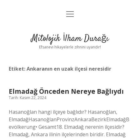
menüyü
Anasayfa
aç
Gizlilik Politikası
Mitolojik İlham Durağı
Yasal Uyarı
Efsanevi hikayelerle zihnini uyandır!
Hakkımızda
Etiket:
Ankaranın en uzak ilçesi neresidir
Elmadağ Önceden Nereye Bağlıydı
Tarih: Kasım 22, 2024
Hasanoğlan hangi ilçeye bağlıdır? Hasanoğlan,
ElmadağHasanoğlanProvinzAnkaraBezirkElmadağB
evölkerung• Gesamt18. Elmadağ nerenin ilçesidir?
Elmadağ, Ankara ilinin ilçelerinden biridir. Elmadağ