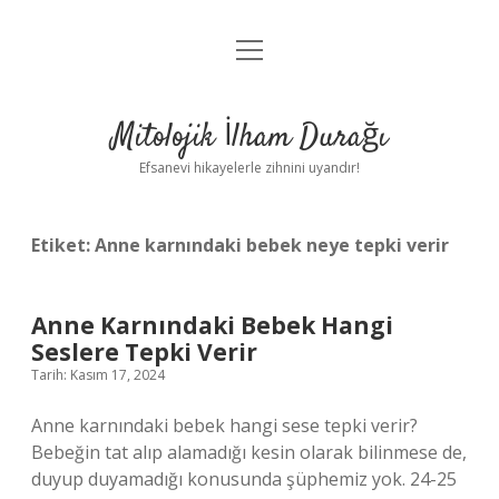
menüyü
Anasayfa
aç
Gizlilik Politikası
Mitolojik İlham Durağı
Yasal Uyarı
Efsanevi hikayelerle zihnini uyandır!
Hakkımızda
Etiket:
Anne karnındaki bebek neye tepki verir
Anne Karnındaki Bebek Hangi
Seslere Tepki Verir
Tarih: Kasım 17, 2024
Anne karnındaki bebek hangi sese tepki verir?
Bebeğin tat alıp alamadığı kesin olarak bilinmese de,
duyup duyamadığı konusunda şüphemiz yok. 24-25