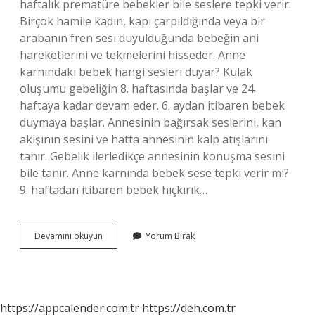
haftalık prematüre bebekler bile seslere tepki verir.
Birçok hamile kadın, kapı çarpıldığında veya bir
arabanın fren sesi duyulduğunda bebeğin ani
hareketlerini ve tekmelerini hisseder. Anne
karnındaki bebek hangi sesleri duyar? Kulak
oluşumu gebeliğin 8. haftasında başlar ve 24.
haftaya kadar devam eder. 6. aydan itibaren bebek
duymaya başlar. Annesinin bağırsak seslerini, kan
akışının sesini ve hatta annesinin kalp atışlarını
tanır. Gebelik ilerledikçe annesinin konuşma sesini
bile tanır. Anne karnında bebek sese tepki verir mi?
9. haftadan itibaren bebek hıçkırık…
Anne
Devamını okuyun
Yorum Bırak
Karnındaki
Bebek
Hangi
Seslere
Tepki
https://appcalender.com.tr
https://deh.com.tr
Verir