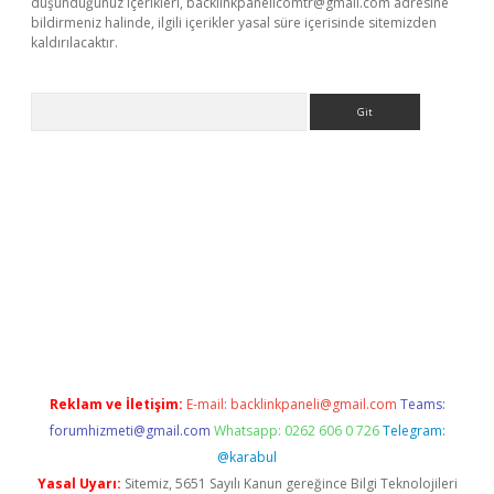
düşündüğünüz içerikleri,
backlinkpanelicomtr@gmail.com
adresine
bildirmeniz halinde, ilgili içerikler yasal süre içerisinde sitemizden
kaldırılacaktır.
Arama
ps://ilbet.casino/
Reklam ve İletişim:
E-mail:
backlinkpaneli@gmail.com
Teams:
forumhizmeti@gmail.com
Whatsapp: 0262 606 0 726
Telegram:
@karabul
Yasal Uyarı:
Sitemiz, 5651 Sayılı Kanun gereğince Bilgi Teknolojileri