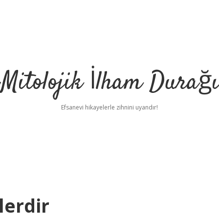
Mitolojik İlham Durağı
Efsanevi hikayelerle zihnini uyandır!
lerdir