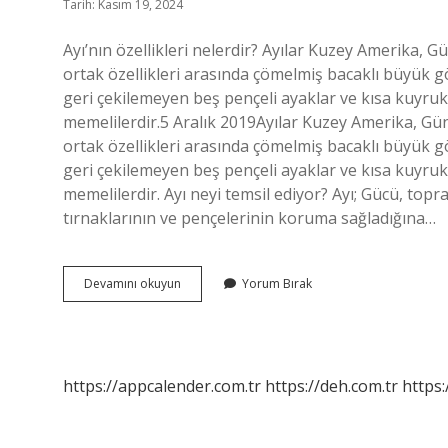
Tarih: Kasım 19, 2024
Ayı’nın özellikleri nelerdir? Ayılar Kuzey Amerika,
ortak özellikleri arasında çömelmiş bacaklı büyük g
geri çekilemeyen beş pençeli ayaklar ve kısa kuyruk
memelilerdir.5 Aralık 2019Ayılar Kuzey Amerika, Gü
ortak özellikleri arasında çömelmiş bacaklı büyük g
geri çekilemeyen beş pençeli ayaklar ve kısa kuyruk
memelilerdir. Ayı neyi temsil ediyor? Ayı; Gücü, topr
tırnaklarının ve pençelerinin koruma sağladığına…
Ayının
Devamını okuyun
Yorum Bırak
Özellikleri
Nelerdir
https://appcalender.com.tr
https://deh.com.tr
https: