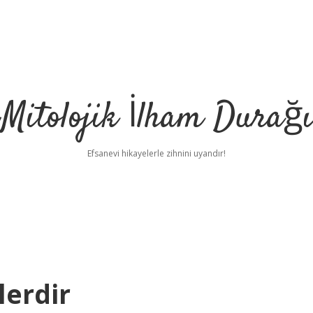
Mitolojik İlham Durağı
Efsanevi hikayelerle zihnini uyandır!
lerdir