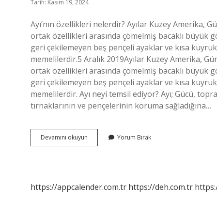
Tarih: Kasım 19, 2024
Ayı’nın özellikleri nelerdir? Ayılar Kuzey Amerika,
ortak özellikleri arasında çömelmiş bacaklı büyük g
geri çekilemeyen beş pençeli ayaklar ve kısa kuyruk
memelilerdir.5 Aralık 2019Ayılar Kuzey Amerika, Gü
ortak özellikleri arasında çömelmiş bacaklı büyük g
geri çekilemeyen beş pençeli ayaklar ve kısa kuyruk
memelilerdir. Ayı neyi temsil ediyor? Ayı; Gücü, topr
tırnaklarının ve pençelerinin koruma sağladığına…
Ayının
Devamını okuyun
Yorum Bırak
Özellikleri
Nelerdir
https://appcalender.com.tr
https://deh.com.tr
https: