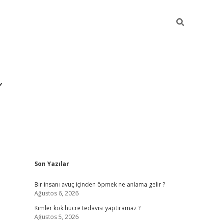
Sidebar
Son Yazılar
https://ilb
Bir insanı avuç içinden öpmek ne anlama gelir ?
Ağustos 6, 2026
Kimler kök hücre tedavisi yaptıramaz ?
Ağustos 5, 2026