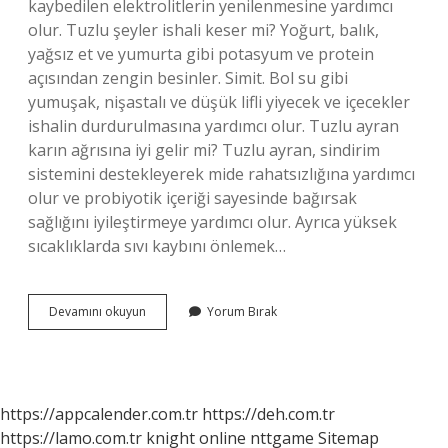
kaybedilen elektrolitlerin yenilenmesine yardımcı
olur. Tuzlu şeyler ishali keser mi? Yoğurt, balık,
yağsız et ve yumurta gibi potasyum ve protein
açısından zengin besinler. Simit. Bol su gibi
yumuşak, nişastalı ve düşük lifli yiyecek ve içecekler
ishalin durdurulmasına yardımcı olur. Tuzlu ayran
karın ağrısına iyi gelir mi? Tuzlu ayran, sindirim
sistemini destekleyerek mide rahatsızlığına yardımcı
olur ve probiyotik içeriği sayesinde bağırsak
sağlığını iyileştirmeye yardımcı olur. Ayrıca yüksek
sıcaklıklarda sıvı kaybını önlemek…
Tuzlu
Devamını okuyun
Yorum Bırak
Ayran
Ishale
Iyi
Gelir
Mi
https://appcalender.com.tr
https://deh.com.tr
https://lamo.com.tr
knight online
nttgame
Sitemap