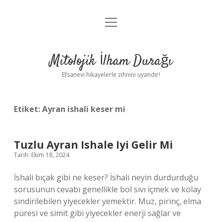
menüyü
Anasayfa
aç
Gizlilik Politikası
Mitolojik İlham Durağı
Yasal Uyarı
Efsanevi hikayelerle zihnini uyandır!
Hakkımızda
Etiket:
Ayran ishali keser mi
Tuzlu Ayran Ishale Iyi Gelir Mi
Tarih: Ekim 18, 2024
İshali bıçak gibi ne keser? İshali neyin durdurduğu
sorusunun cevabı genellikle bol sıvı içmek ve kolay
sindirilebilen yiyecekler yemektir. Muz, pirinç, elma
püresi ve simit gibi yiyecekler enerji sağlar ve