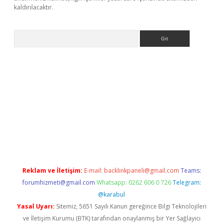
kaldırılacaktır.
Arama
ps://ilbet.casino/
Reklam ve İletişim:
E-mail:
backlinkpaneli@gmail.com
Teams:
forumhizmeti@gmail.com
Whatsapp: 0262 606 0 726
Telegram:
@karabul
Yasal Uyarı:
Sitemiz, 5651 Sayılı Kanun gereğince Bilgi Teknolojileri
ve İletişim Kurumu (BTK) tarafından onaylanmış bir Yer Sağlayıcı