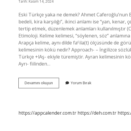
Tarih: Kasım 14, 2024
Eski Türkçe yaka ne demek? Ahmet Caferoğlu’nun Es
bedeli, kira karşılığı”, ikinci anlamı ise “yan, kenar
tertip etmek, düzenlemek anlamları kullanılmıştır (C
Etimoloji. Kelime kelimesi, “söylenen, söz” anlamına gelen Arapça كلمة (kalima(t)) kelime
Arapça kelime, aynı dilde faˁila(t) ölçüsünde de görülen كَلَمَ (kalama) “dedi” fiilinin bir türevidir. Y
kelimesinin kökü nedir? Approach- – İngilizce sözlü
Türkçe +lAş- ekiyle türemiştir. Ayran kelimesinin 
Ayrı- fiilinden…
Yaka
Devamını okuyun
Yorum Bırak
Kelimesinin
Kökü
Nedir
https://appcalender.com.tr
https://deh.com.tr
https: