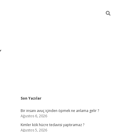
Sidebar
Son Yazılar
https://ilbet
Bir insanı avuç içinden öpmek ne anlama gelir ?
Ağustos 6, 2026
Kimler kök hücre tedavisi yaptıramaz ?
Ağustos 5, 2026