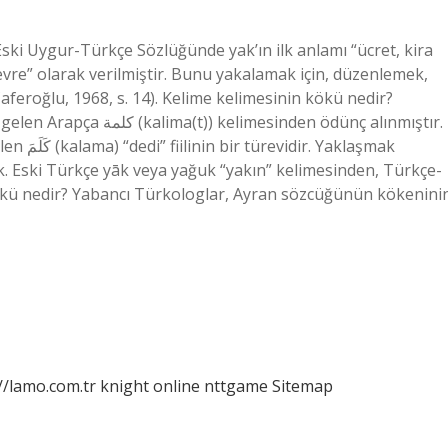
ki Uygur-Türkçe Sözlüğünde yak’ın ilk anlamı “ücret, kira
, çevre” olarak verilmiştir. Bunu yakalamak için, düzenlemek,
aferoğlu, 1968, s. 14). Kelime kelimesinin kökü nedir?
sinden ödünç alınmıştır.
aklaşmak
k. Eski Türkçe yāk veya yağuk “yakın” kelimesinden, Türkçe-
kökü nedir? Yabancı Türkologlar, Ayran sözcüğünün kökenini
//lamo.com.tr
knight online
nttgame
Sitemap