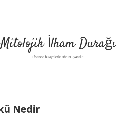
Mitolojik İlham Durağı
Efsanevi hikayelerle zihnini uyandır!
kü Nedir