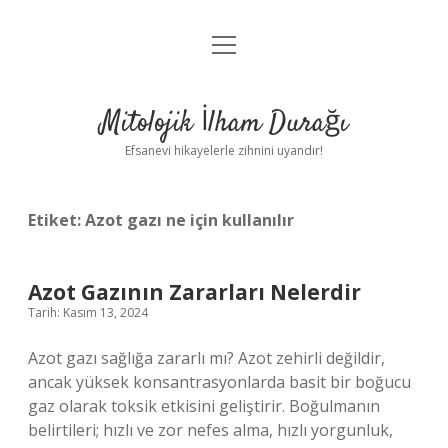
menüyü
Anasayfa
aç
Gizlilik Politikası
Mitolojik İlham Durağı
Yasal Uyarı
Efsanevi hikayelerle zihnini uyandır!
Hakkımızda
Etiket:
Azot gazı ne için kullanılır
Azot Gazının Zararları Nelerdir
Tarih: Kasım 13, 2024
Azot gazı sağlığa zararlı mı? Azot zehirli değildir,
ancak yüksek konsantrasyonlarda basit bir boğucu
gaz olarak toksik etkisini geliştirir. Boğulmanın
belirtileri; hızlı ve zor nefes alma, hızlı yorgunluk,