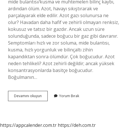
mide bulantısı/kusma ve muhtemelen bilinç kaybı,
ardından ölüm. Azot, havayı sıkıştırarak ve
parçalayarak elde edilir. Azot gazı solunursa ne
olur? Havadan daha hafif ve zehirli olmayan renksiz,
kokusuz ve tatsız bir gazdır. Ancak uzun süre
solunduğunda, sadece boğucu bir gaz gibi davranır.
Semptomları hızlı ve zor soluma, mide bulantısı,
kusma, hızlı yorgunluk ve bilinçaltı zihin
kapandıktan sonra ölümdür. Çok boğucudur. Azot
neden tehlikeli? Azot zehirli değildir; ancak yüksek
konsantrasyonlarda basitçe boğucudur.
Boğulmanın…
Azot
Devamını okuyun
Yorum Bırak
Gazının
Zararları
Nelerdir
https://appcalender.com.tr
https://deh.com.tr