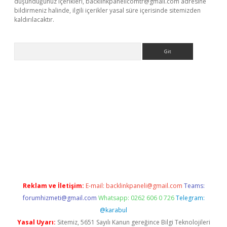
düşündüğünüz içerikleri,
backlinkpanelicomtr@gmail.com
adresine
bildirmeniz halinde, ilgili içerikler yasal süre içerisinde sitemizden
kaldırılacaktır.
Arama
ps://ilbet.casino/
Reklam ve İletişim:
E-mail:
backlinkpaneli@gmail.com
Teams:
forumhizmeti@gmail.com
Whatsapp: 0262 606 0 726
Telegram:
@karabul
Yasal Uyarı:
Sitemiz, 5651 Sayılı Kanun gereğince Bilgi Teknolojileri