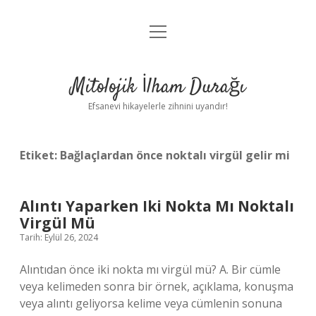
menüyü
Anasayfa
aç
Gizlilik Politikası
Mitolojik İlham Durağı
Yasal Uyarı
Efsanevi hikayelerle zihnini uyandır!
Hakkımızda
Etiket:
Bağlaçlardan önce noktalı virgül gelir mi
Alıntı Yaparken Iki Nokta Mı Noktalı
Virgül Mü
Tarih: Eylül 26, 2024
Alıntıdan önce iki nokta mı virgül mü? A. Bir cümle
veya kelimeden sonra bir örnek, açıklama, konuşma
veya alıntı geliyorsa kelime veya cümlenin sonuna