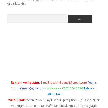
kaldırılacaktır.
Arama
ps://ilbet.casino/
Reklam ve İletişim:
E-mail:
backlinkpaneli@gmail.com
Teams:
forumhizmeti@gmail.com
Whatsapp: 0262 606 0 726
Telegram:
@karabul
Yasal Uyarı:
Sitemiz, 5651 Sayılı Kanun gereğince Bilgi Teknolojileri
ve İletişim Kurumu (BTK) tarafından onaylanmış bir Yer Sağlayıcı