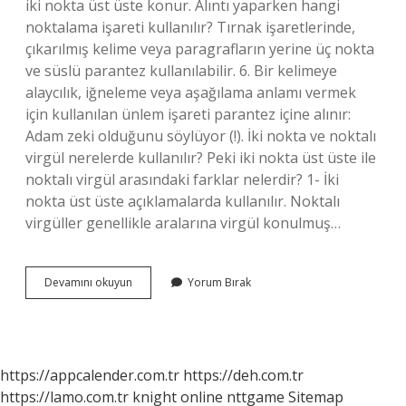
iki nokta üst üste konur. Alıntı yaparken hangi
noktalama işareti kullanılır? Tırnak işaretlerinde,
çıkarılmış kelime veya paragrafların yerine üç nokta
ve süslü parantez kullanılabilir. 6. Bir kelimeye
alaycılık, iğneleme veya aşağılama anlamı vermek
için kullanılan ünlem işareti parantez içine alınır:
Adam zeki olduğunu söylüyor (!). İki nokta ve noktalı
virgül nerelerde kullanılır? Peki iki nokta üst üste ile
noktalı virgül arasındaki farklar nelerdir? 1- İki
nokta üst üste açıklamalarda kullanılır. Noktalı
virgüller genellikle aralarına virgül konulmuş…
Alıntı
Devamını okuyun
Yorum Bırak
Yaparken
Iki
Nokta
Mı
Noktalı
https://appcalender.com.tr
https://deh.com.tr
Virgül
https://lamo.com.tr
knight online
nttgame
Sitemap
Mü