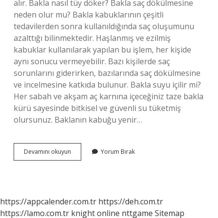
alır. Bakla nasıl tüy döker? Bakla saç dökülmesine
neden olur mu? Bakla kabuklarının çeşitli
tedavilerden sonra kullanıldığında saç oluşumunu
azalttığı bilinmektedir. Haşlanmış ve ezilmiş
kabuklar kullanılarak yapılan bu işlem, her kişide
aynı sonucu vermeyebilir. Bazı kişilerde saç
sorunlarını giderirken, bazılarında saç dökülmesine
ve incelmesine katkıda bulunur. Bakla suyu içilir mi?
Her sabah ve akşam aç karnına içeceğiniz taze bakla
kürü sayesinde bitkisel ve güvenli su tüketmiş
olursunuz. Baklanın kabuğu yenir…
Bakla
Devamını okuyun
Yorum Bırak
Kıllara
Iyi
Gelir
Mi
https://appcalender.com.tr
https://deh.com.tr
https://lamo.com.tr
knight online
nttgame
Sitemap