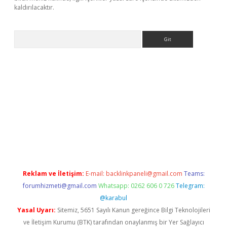
kaldırılacaktır.
Arama
ps://ilbet.casino/
Reklam ve İletişim:
E-mail:
backlinkpaneli@gmail.com
Teams:
forumhizmeti@gmail.com
Whatsapp: 0262 606 0 726
Telegram:
@karabul
Yasal Uyarı:
Sitemiz, 5651 Sayılı Kanun gereğince Bilgi Teknolojileri
ve İletişim Kurumu (BTK) tarafından onaylanmış bir Yer Sağlayıcı