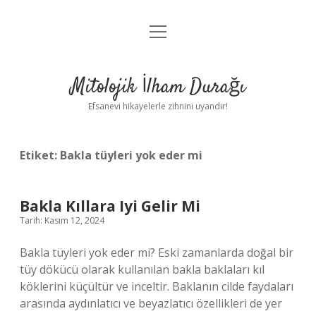
menüyü
Anasayfa
aç
Gizlilik Politikası
Mitolojik İlham Durağı
Yasal Uyarı
Efsanevi hikayelerle zihnini uyandır!
Hakkımızda
Etiket:
Bakla tüyleri yok eder mi
Bakla Kıllara Iyi Gelir Mi
Tarih: Kasım 12, 2024
Bakla tüyleri yok eder mi? Eski zamanlarda doğal bir
tüy dökücü olarak kullanılan bakla baklaları kıl
köklerini küçültür ve inceltir. Baklanın cilde faydaları
arasında aydınlatıcı ve beyazlatıcı özellikleri de yer