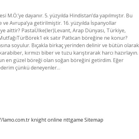
mesi M.Ö.’ye dayanır. 5. yüzyılda Hindistan’da yapılmıştır. Bu
ve Avrupa’ya getirilmiştir. 16. yüzyılda İspanyollar
ye aittir? PastaÜlke(ler)Levant, Arap Dünyası, Türkiye,
tfağıTürBörek1 ek satır Patlıcan böreğine ne konur?
ına soyulur. Bıçakla birkaç yerinden delinir ve bütün olarak
arabiber, kırmızı biber ve tuzu karıştırarak harcı hazırlayın.
n en güzel böreği olan soğan böreğini getirdim. Eğer
 ederim çünkü deneyenler…
//lamo.com.tr
knight online
nttgame
Sitemap