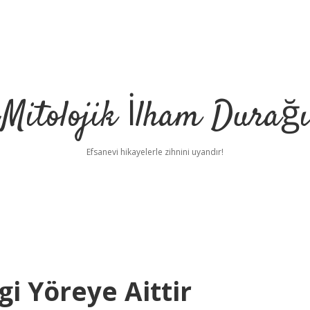
Mitolojik İlham Durağı
Efsanevi hikayelerle zihnini uyandır!
gi Yöreye Aittir