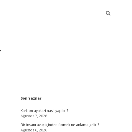
Sidebar
Son Yazılar
https://ilbe
Karbon ayak izi nasıl yapılır ?
Ağustos 7, 2026
Bir insanı avuç içinden öpmek ne anlama gelir ?
Ağustos 6, 2026