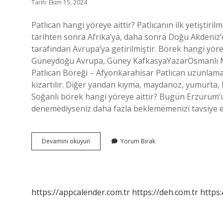
Tarih: Ekim 15, 2024
Patlıcan hangi yöreye aittir? Patlıcanın ilk yetiştiril
tarihten sonra Afrika’ya, daha sonra Doğu Akdeniz’e 
tarafından Avrupa’ya getirilmiştir. Börek hangi yöre
Güneydoğu Avrupa, Güney KafkasyaYazarOsmanlı Mu
Patlıcan Böreği – Afyonkarahisar Patlıcan uzunlamas
kızartılır. Diğer yandan kıyma, maydanoz, yumurta, k
Soğanlı börek hangi yöreye aittir? Bugün Erzurum’u
denemediyseniz daha fazla beklememenizi tavsiye
Patlıcanlı
Devamını okuyun
Yorum Bırak
Börek
Hangi
Yöreye
Aittir
https://appcalender.com.tr
https://deh.com.tr
https: