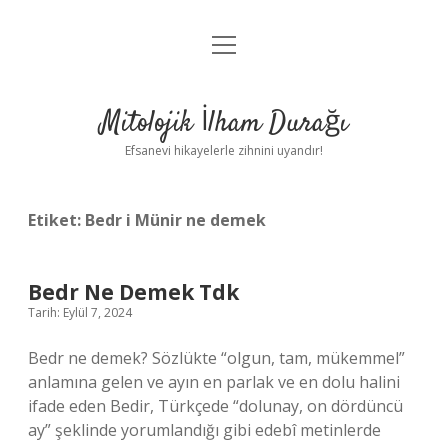
menüyü
Anasayfa
aç
Gizlilik Politikası
Mitolojik İlham Durağı
Yasal Uyarı
Efsanevi hikayelerle zihnini uyandır!
Hakkımızda
Etiket:
Bedr i Münir ne demek
Bedr Ne Demek Tdk
Tarih: Eylül 7, 2024
Bedr ne demek? Sözlükte “olgun, tam, mükemmel”
anlamına gelen ve ayın en parlak ve en dolu halini
ifade eden Bedir, Türkçede “dolunay, on dördüncü
ay” şeklinde yorumlandığı gibi edebî metinlerde