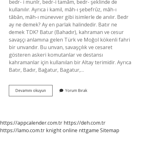
bedr- i munîr, bedr-i tamâm, bedr- şeklinde de
kullanılır. Ayrıca i kamil, mâh-ı şebefrûz, mâh-ı
tâbân, mâh-ı münevver gibi isimlerle de anılır. Bedr
ay ne demek? Ay en parlak halindedir. Batır ne
demek TDK? Batur (Bahadır), kahraman ve cesur
savaşçı anlamına gelen Türk ve Moğol kökenli fahri
bir unvandır. Bu unvan, savaşçılık ve cesaret
gösteren askeri komutanlar ve destansı
kahramanlar için kullanılan bir Altay terimidir. Ayrıca
Batır, Badır, Bağatur, Bagatur,…
Bedr
Devamını okuyun
Yorum Bırak
Ne
Demek
Tdk
https://appcalender.com.tr
https://deh.com.tr
https://lamo.com.tr
knight online
nttgame
Sitemap