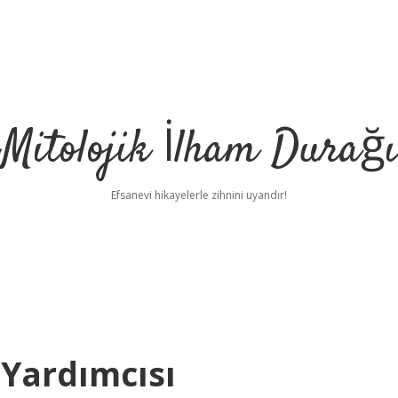
Mitolojik İlham Durağı
Efsanevi hikayelerle zihnini uyandır!
Yardımcısı