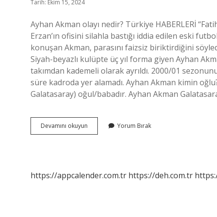
Tarih: Ekim 15, 2024
Ayhan Akman olayı nedir? Türkiye HABERLERİ “Fatih 
Erzan’ın ofisini silahla bastığı iddia edilen eski fut
konuşan Akman, parasını faizsiz biriktirdiğini söyl
Siyah-beyazlı kulüpte üç yıl forma giyen Ayhan Akm
takımdan kademeli olarak ayrıldı. 2000/01 sezonunu
süre kadroda yer alamadı. Ayhan Akman kimin oğl
Galatasaray) oğul/babadır. Ayhan Akman Galatasar
Ayhan
Devamını okuyun
Yorum Bırak
Akman
Kimin
Yardımcısı
https://appcalender.com.tr
https://deh.com.tr
https: