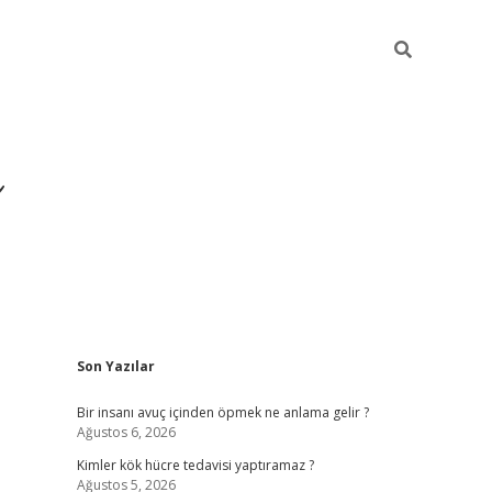
Sidebar
Son Yazılar
https://ilbe
Bir insanı avuç içinden öpmek ne anlama gelir ?
Ağustos 6, 2026
Kimler kök hücre tedavisi yaptıramaz ?
Ağustos 5, 2026