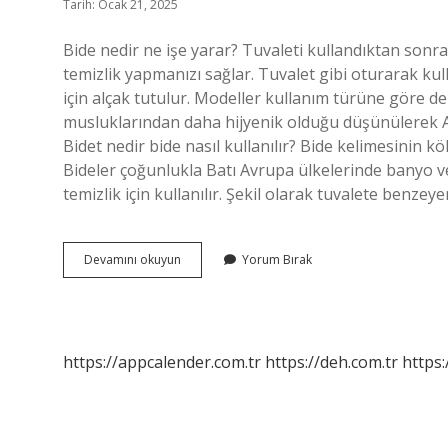
Tarih: Ocak 21, 2025
Bide nedir ne işe yarar? Tuvaleti kullandıktan sonr
temizlik yapmanızı sağlar. Tuvalet gibi oturarak ku
için alçak tutulur. Modeller kullanım türüne göre de 
musluklarından daha hijyenik olduğu düşünülerek A
Bidet nedir bide nasıl kullanılır? Bide kelimesinin kökü
Bideler çoğunlukla Batı Avrupa ülkelerinde banyo v
temizlik için kullanılır. Şekil olarak tuvalete benzey
Bide
Devamını okuyun
Yorum Bırak
Nedir
Ekşi
https://appcalender.com.tr
https://deh.com.tr
https: