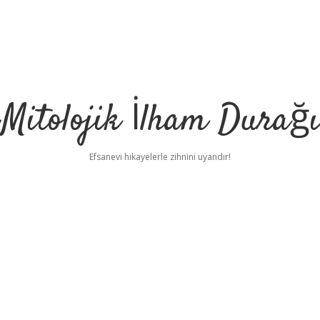
Mitolojik İlham Durağı
Efsanevi hikayelerle zihnini uyandır!