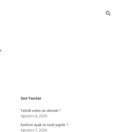
Sidebar
Son Yazılar
https://ilb
Tebdil eden ne demek ?
Ağustos 8, 2026
Karbon ayak izi nasıl yapılır ?
Ağustos 7, 2026