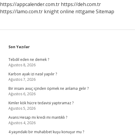
https://appcalender.com.tr
https://deh.com.tr
https://lamo.com.tr
knight online
nttgame
Sitemap
Sidebar
Son Yazılar
Tebdil eden ne demek ?
Ağustos 8, 2026
Karbon ayak izi nasıl yapılır ?
Ağustos 7, 2026
Bir insanı avuç içinden öpmek ne anlama gelir ?
Ağustos 6, 2026
Kimler kök hücre tedavisi yaptıramaz ?
Ağustos 5, 2026
Avans Hesap mı kredi mi mantıklı ?
Ağustos 4, 2026
4 yaşındaki bir muhabbet kuşu konuşur mu ?