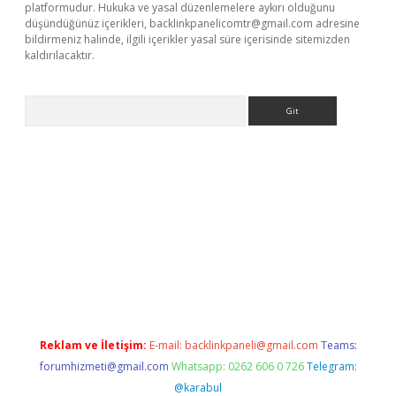
platformudur. Hukuka ve yasal düzenlemelere aykırı olduğunu
düşündüğünüz içerikleri,
backlinkpanelicomtr@gmail.com
adresine
bildirmeniz halinde, ilgili içerikler yasal süre içerisinde sitemizden
kaldırılacaktır.
Arama
ps://ilbet.casino/
Reklam ve İletişim:
E-mail:
backlinkpaneli@gmail.com
Teams:
forumhizmeti@gmail.com
Whatsapp: 0262 606 0 726
Telegram:
@karabul