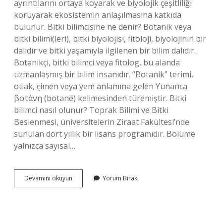
ayrıntılarını ortaya koyarak ve biyolojik çeşitliliği
koruyarak ekosistemin anlaşılmasına katkıda
bulunur. Bitki bilimcisine ne denir? Botanik veya
bitki bilimi(leri), bitki biyolojisi, fitoloji, biyolojinin bir
dalıdır ve bitki yaşamıyla ilgilenen bir bilim dalıdır.
Botanikçi, bitki bilimci veya fitolog, bu alanda
uzmanlaşmış bir bilim insanıdır. “Botanik” terimi,
otlak, çimen veya yem anlamına gelen Yunanca
βοτάνη (botanē) kelimesinden türemiştir. Bitki
bilimci nasıl olunur? Toprak Bilimi ve Bitki
Beslenmesi, üniversitelerin Ziraat Fakültesi’nde
sunulan dört yıllık bir lisans programıdır. Bölüme
yalnızca sayısal…
Bitki
Devamını okuyun
Yorum Bırak
Bilimciler
Ne
Yapar