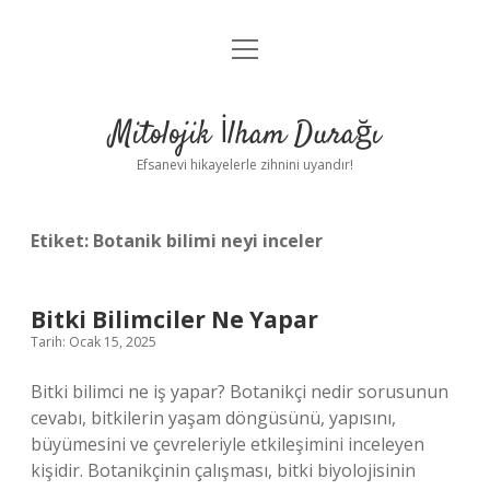
menüyü
Anasayfa
aç
Gizlilik Politikası
Mitolojik İlham Durağı
Yasal Uyarı
Efsanevi hikayelerle zihnini uyandır!
Hakkımızda
Etiket:
Botanik bilimi neyi inceler
Bitki Bilimciler Ne Yapar
Tarih: Ocak 15, 2025
Bitki bilimci ne iş yapar? Botanikçi nedir sorusunun
cevabı, bitkilerin yaşam döngüsünü, yapısını,
büyümesini ve çevreleriyle etkileşimini inceleyen
kişidir. Botanikçinin çalışması, bitki biyolojisinin