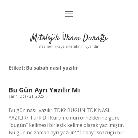
menüyü
Anasayfa
aç
Gizlilik Politikası
Mitolojik İlham Durağı
Yasal Uyarı
Efsanevi hikayelerle zihnini uyandır!
Hakkımızda
Etiket:
Bu sabah nasıl yazılır
Bu Gün Ayrı Yazılır Mı
Tarih: Ocak 21, 2025
Bu gün nasıl yazılır TDK? BUGÜN TDK NASIL
YAZILIR? Türk Dil Kurumu’nun örneklerine göre
“bugün” kelimesi birleşik kelime olarak yazılmıştır.
Bu gün ne zaman ayrı yazılır? “Today” sözcüğü bir