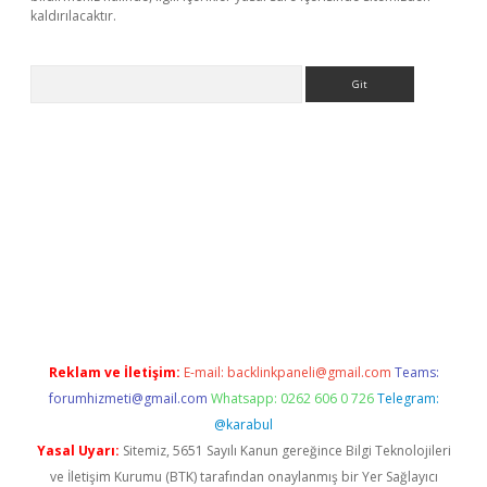
kaldırılacaktır.
Arama
ps://ilbet.casino/
Reklam ve İletişim:
E-mail:
backlinkpaneli@gmail.com
Teams:
forumhizmeti@gmail.com
Whatsapp: 0262 606 0 726
Telegram:
@karabul
Yasal Uyarı:
Sitemiz, 5651 Sayılı Kanun gereğince Bilgi Teknolojileri
ve İletişim Kurumu (BTK) tarafından onaylanmış bir Yer Sağlayıcı