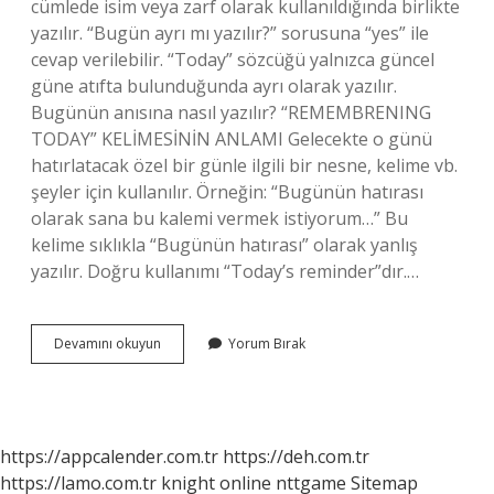
cümlede isim veya zarf olarak kullanıldığında birlikte
yazılır. “Bugün ayrı mı yazılır?” sorusuna “yes” ile
cevap verilebilir. “Today” sözcüğü yalnızca güncel
güne atıfta bulunduğunda ayrı olarak yazılır.
Bugünün anısına nasıl yazılır? “REMEMBRENING
TODAY” KELİMESİNİN ANLAMI Gelecekte o günü
hatırlatacak özel bir günle ilgili bir nesne, kelime vb.
şeyler için kullanılır. Örneğin: “Bugünün hatırası
olarak sana bu kalemi vermek istiyorum…” Bu
kelime sıklıkla “Bugünün hatırası” olarak yanlış
yazılır. Doğru kullanımı “Today’s reminder”dır.…
Bu
Devamını okuyun
Yorum Bırak
Gün
Ayrı
Yazılır
Mı
https://appcalender.com.tr
https://deh.com.tr
https://lamo.com.tr
knight online
nttgame
Sitemap