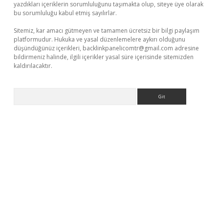
yazdıkları içeriklerin sorumluluğunu taşımakta olup, siteye üye olarak
bu sorumluluğu kabul etmiş sayılırlar.
Sitemiz, kar amacı gütmeyen ve tamamen ücretsiz bir bilgi paylaşım
platformudur. Hukuka ve yasal düzenlemelere aykırı olduğunu
düşündüğünüz içerikleri,
backlinkpanelicomtr@gmail.com
adresine
bildirmeniz halinde, ilgili içerikler yasal süre içerisinde sitemizden
kaldırılacaktır.
Arama
ps://ilbet.casino/