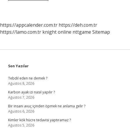
Yanında
Burslu
Yazması
Ne
Demek
https://appcalender.com.tr
https://deh.com.tr
https://lamo.com.tr
knight online
nttgame
Sitemap
Sidebar
Son Yazılar
Tebdil eden ne demek ?
Ağustos 8, 2026
Karbon ayak izi nasıl yapılır ?
Ağustos 7, 2026
Bir insanı avuç içinden öpmek ne anlama gelir ?
Ağustos 6, 2026
Kimler kök hücre tedavisi yaptıramaz ?
Ağustos 5, 2026