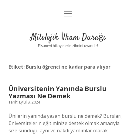
menüyü
Anasayfa
aç
Gizlilik Politikası
Mitolojik İlham Durağı
Yasal Uyarı
Efsanevi hikayelerle zihnini uyandır!
Hakkımızda
Etiket:
Burslu öğrenci ne kadar para alıyor
Üniversitenin Yanında Burslu
Yazması Ne Demek
Tarih: Eylül 8, 2024
Ünilerin yanında yazan burslu ne demek? Bursları,
üniversitelerin eğitiminize destek olmak amacıyla
size sunduğu ayni ve nakdi yardımlar olarak