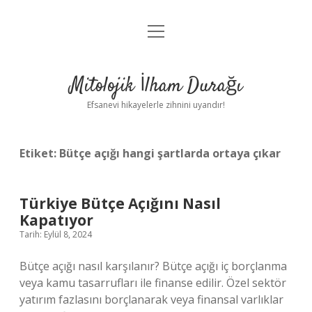
menüyü
Anasayfa
aç
Gizlilik Politikası
Mitolojik İlham Durağı
Yasal Uyarı
Efsanevi hikayelerle zihnini uyandır!
Hakkımızda
Etiket:
Bütçe açığı hangi şartlarda ortaya çıkar
Türkiye Bütçe Açığını Nasıl
Kapatıyor
Tarih: Eylül 8, 2024
Bütçe açığı nasıl karşılanır? Bütçe açığı iç borçlanma
veya kamu tasarrufları ile finanse edilir. Özel sektör
yatırım fazlasını borçlanarak veya finansal varlıklar