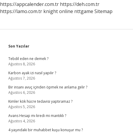
https://appcalender.com.tr
https://deh.com.tr
https://lamo.com.tr
knight online
nttgame
Sitemap
Sidebar
Son Yazılar
Tebdil eden ne demek ?
Ağustos 8, 2026
Karbon ayak izi nasıl yapılır ?
Ağustos 7, 2026
Bir insanı avuç içinden öpmek ne anlama gelir ?
Ağustos 6, 2026
Kimler kök hücre tedavisi yaptıramaz ?
Ağustos 5, 2026
Avans Hesap mı kredi mi mantıklı ?
Ağustos 4, 2026
4 yaşındaki bir muhabbet kuşu konuşur mu ?