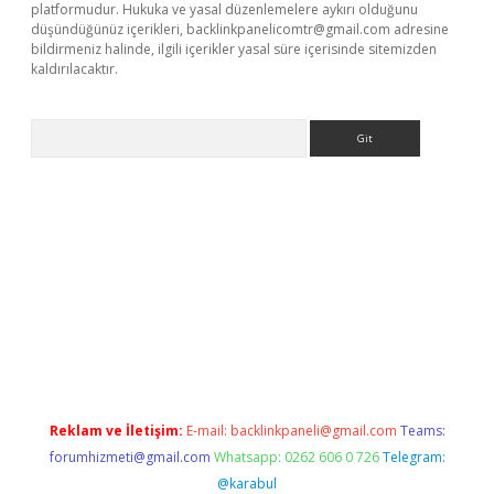
platformudur. Hukuka ve yasal düzenlemelere aykırı olduğunu
düşündüğünüz içerikleri,
backlinkpanelicomtr@gmail.com
adresine
bildirmeniz halinde, ilgili içerikler yasal süre içerisinde sitemizden
kaldırılacaktır.
Arama
ps://ilbet.casino/
Reklam ve İletişim:
E-mail:
backlinkpaneli@gmail.com
Teams:
forumhizmeti@gmail.com
Whatsapp: 0262 606 0 726
Telegram:
@karabul