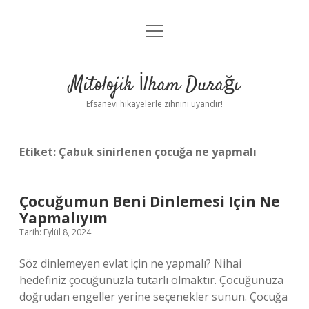
menüyü
Anasayfa
aç
Gizlilik Politikası
Mitolojik İlham Durağı
Yasal Uyarı
Efsanevi hikayelerle zihnini uyandır!
Hakkımızda
Etiket:
Çabuk sinirlenen çocuğa ne yapmalı
Çocuğumun Beni Dinlemesi Için Ne
Yapmalıyım
Tarih: Eylül 8, 2024
Söz dinlemeyen evlat için ne yapmalı? Nihai
hedefiniz çocuğunuzla tutarlı olmaktır. Çocuğunuza
doğrudan engeller yerine seçenekler sunun. Çocuğa