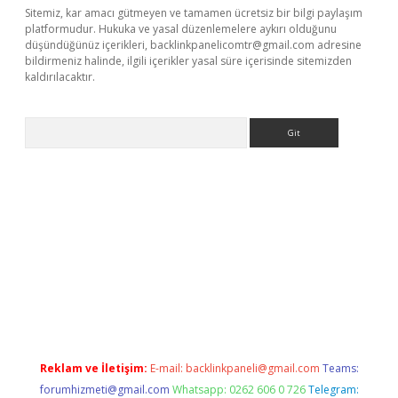
Sitemiz, kar amacı gütmeyen ve tamamen ücretsiz bir bilgi paylaşım
platformudur. Hukuka ve yasal düzenlemelere aykırı olduğunu
düşündüğünüz içerikleri,
backlinkpanelicomtr@gmail.com
adresine
bildirmeniz halinde, ilgili içerikler yasal süre içerisinde sitemizden
kaldırılacaktır.
Arama
ps://ilbet.casino/
Reklam ve İletişim:
E-mail:
backlinkpaneli@gmail.com
Teams:
forumhizmeti@gmail.com
Whatsapp: 0262 606 0 726
Telegram: