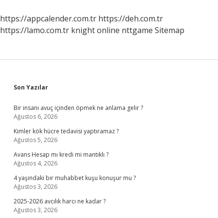
Ne
Yapmalıyım
https://appcalender.com.tr
https://deh.com.tr
https://lamo.com.tr
knight online
nttgame
Sitemap
Sidebar
Son Yazılar
Bir insanı avuç içinden öpmek ne anlama gelir ?
Ağustos 6, 2026
Kimler kök hücre tedavisi yaptıramaz ?
Ağustos 5, 2026
Avans Hesap mı kredi mi mantıklı ?
Ağustos 4, 2026
4 yaşındaki bir muhabbet kuşu konuşur mu ?
Ağustos 3, 2026
2025-2026 avcılık harcı ne kadar ?
Ağustos 3, 2026