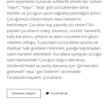
yeni seçenekler sunarak rehberlik etmek her zaman
“hayır”, “hayır”, “asla” gibi sözcüklerden daha
etkilidir ve çocuğun uyum sağlama yeteneğini artırır.
Çocuğunuzu eleştirmeyin veya hatalarını
belirtmeyin. Çocuklar kaç yaşında söz dinler? Bu
yaştaki çocukların inatçı, olumsuz, sürekli, hareketli,
kafa karıştırıcı, çelişkili ve aykırı tutumlarının geçici
nitelikte olduğu, 3 yaşından sonra daha uyumlu ve
itaatkar hale geldikleri bilinmeli, paniğe kapılmadan
sakin hareket edilmelidir. Kurallara uymayan çocuğa
nasıl davranmalı? Çocuğun doğru davranışı
ödüllendirilmeli ve yanlış davranış için “görmezden
gelinmeli” veya “geri bildirim” verilmelidir.
Cezalandırmayalım. Çocuklara…
Çocuğumun
Devamını okuyun
Yorum Bırak
Beni
Dinlemesi
Için