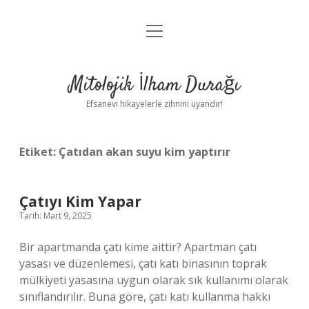
menüyü
Anasayfa
aç
Gizlilik Politikası
Mitolojik İlham Durağı
Yasal Uyarı
Efsanevi hikayelerle zihnini uyandır!
Hakkımızda
Etiket:
Çatıdan akan suyu kim yaptırır
Çatıyı Kim Yapar
Tarih: Mart 9, 2025
Bir apartmanda çatı kime aittir? Apartman çatı
yasası ve düzenlemesi, çatı katı binasının toprak
mülkiyeti yasasına uygun olarak sık kullanımı olarak
sınıflandırılır. Buna göre, çatı katı kullanma hakkı