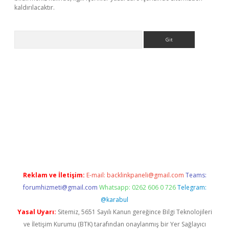
kaldırılacaktır.
Arama
https://ilbet.casino/
Reklam ve İletişim:
E-mail:
backlinkpaneli@gmail.com
Teams:
forumhizmeti@gmail.com
Whatsapp: 0262 606 0 726
Telegram:
@karabul
Yasal Uyarı:
Sitemiz, 5651 Sayılı Kanun gereğince Bilgi Teknolojileri
ve İletişim Kurumu (BTK) tarafından onaylanmış bir Yer Sağlayıcı