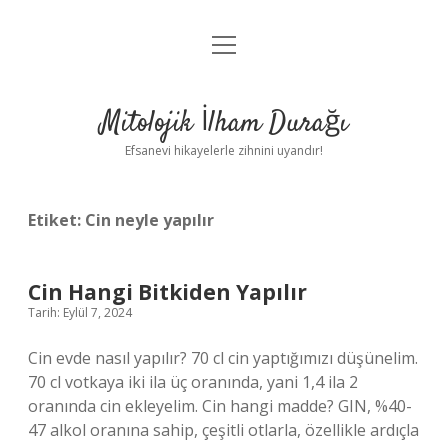
menüyü
Anasayfa
aç
Gizlilik Politikası
Mitolojik İlham Durağı
Yasal Uyarı
Efsanevi hikayelerle zihnini uyandır!
Hakkımızda
Etiket:
Cin neyle yapılır
Cin Hangi Bitkiden Yapılır
Tarih: Eylül 7, 2024
Cin evde nasıl yapılır? 70 cl cin yaptığımızı düşünelim.
70 cl votkaya iki ila üç oranında, yani 1,4 ila 2
oranında cin ekleyelim. Cin hangi madde? GIN, %40-
47 alkol oranına sahip, çeşitli otlarla, özellikle ardıçla