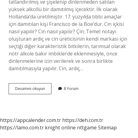
tatlandırılmış ve şişelenip dinlenmeden satılan
yüksek alkollü bir damıtılmış içecektir. İlk olarak
Hollanda’da üretilmiştir. 17. yüzyılda tıbbi amaçlar
için damıtılan kişi Francisco de la Boe’dur. Cin içkisi
nasıl yapılır? Cin nasıl yapılır? Çin; Temel notayı
oluşturan ardıç ve cin üreticisinin kendi markası için
seçtiği diğer karakteristik bitkilerin, tarımsal olarak
nötr alkole bakır imbiklerde eklenmesiyle, önce
dinlenmelerine izin verilerek ve sonra birlikte
damıtılmasıyla yapılır. Cin, ardıç…
Cin
Devamını okuyun
8 Yorum
Hangi
Bitkiden
Yapılır
https://appcalender.com.tr
https://deh.com.tr
https://lamo.com.tr
knight online
nttgame
Sitemap