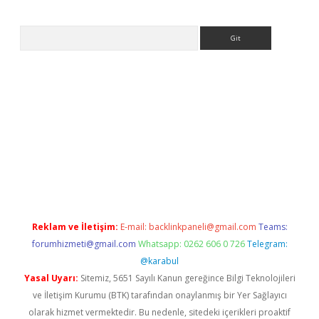
Arama
ttps://ilbet.casino/
Reklam ve İletişim:
E-mail:
backlinkpaneli@gmail.com
Teams:
forumhizmeti@gmail.com
Whatsapp: 0262 606 0 726
Telegram:
@karabul
Yasal Uyarı:
Sitemiz, 5651 Sayılı Kanun gereğince Bilgi Teknolojileri
ve İletişim Kurumu (BTK) tarafından onaylanmış bir Yer Sağlayıcı
olarak hizmet vermektedir. Bu nedenle, sitedeki içerikleri proaktif