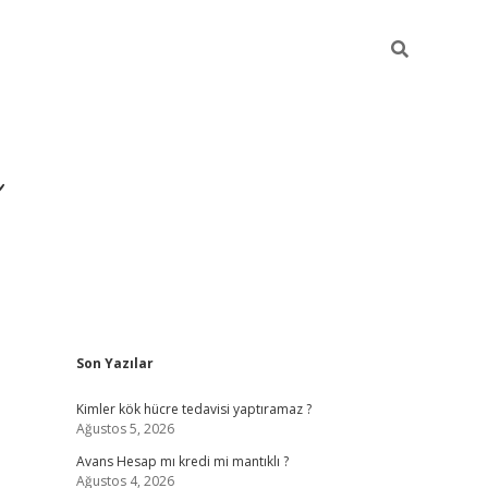
Sidebar
Son Yazılar
https://ilbe
Kimler kök hücre tedavisi yaptıramaz ?
Ağustos 5, 2026
Avans Hesap mı kredi mi mantıklı ?
Ağustos 4, 2026