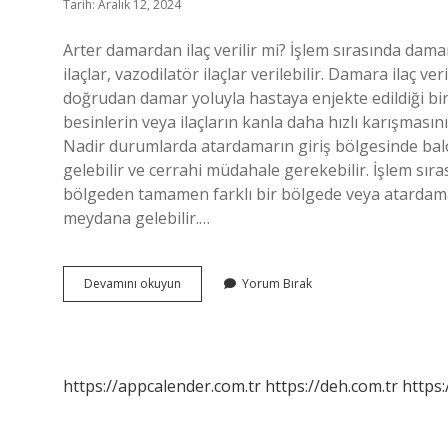
Tarih: Aralık 12, 2024
Arter damardan ilaç verilir mi? İşlem sırasında dama
ilaçlar, vazodilatör ilaçlar verilebilir. Damara ilaç ve
doğrudan damar yoluyla hastaya enjekte edildiği bir
besinlerin veya ilaçların kanla daha hızlı karışmasın
Nadir durumlarda atardamarın giriş bölgesinde bal
gelebilir ve cerrahi müdahale gerekebilir. İşlem sıra
bölgeden tamamen farklı bir bölgede veya atardama
meydana gelebilir.…
Artere
Devamını okuyun
Yorum Bırak
Ilaç
Verilirse
Ne
Olur
https://appcalender.com.tr
https://deh.com.tr
https: