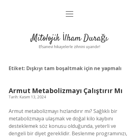
menüyü
Anasayfa
aç
Gizlilik Politikası
Mitolojik İlham Durağı
Yasal Uyarı
Efsanevi hikayelerle zihnini uyandır!
Hakkımızda
Etiket:
Dışkıyı tam boşaltmak için ne yapmalı
Armut Metabolizmayı Çalıştırır Mı
Tarih: Kasım 13, 2024
Armut metabolizmayı hızlandırır mı? Sağlıklı bir
metabolizmaya ulaşmak ve doğal kilo kaybını
desteklemek söz konusu olduğunda, yeterli ve
dengeli bir diyet gereklidir. Beslenme programınızı,