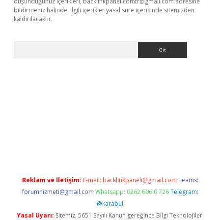
düşündüğünüz içerikleri,
backlinkpanelicomtr@gmail.com
adresine
bildirmeniz halinde, ilgili içerikler yasal süre içerisinde sitemizden
kaldırılacaktır.
Arama
ps://ilbet.casino/
Reklam ve İletişim:
E-mail:
backlinkpaneli@gmail.com
Teams:
forumhizmeti@gmail.com
Whatsapp: 0262 606 0 726
Telegram:
@karabul
Yasal Uyarı:
Sitemiz, 5651 Sayılı Kanun gereğince Bilgi Teknolojileri