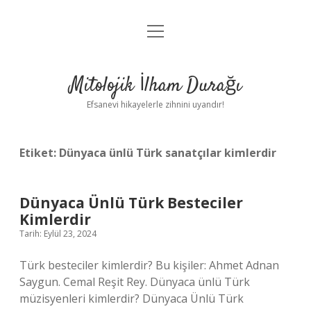
menüyü
Anasayfa
aç
Gizlilik Politikası
Mitolojik İlham Durağı
Yasal Uyarı
Efsanevi hikayelerle zihnini uyandır!
Hakkımızda
Etiket:
Dünyaca ünlü Türk sanatçılar kimlerdir
Dünyaca Ünlü Türk Besteciler
Kimlerdir
Tarih: Eylül 23, 2024
Türk besteciler kimlerdir? Bu kişiler: Ahmet Adnan
Saygun. Cemal Reşit Rey. Dünyaca ünlü Türk
müzisyenleri kimlerdir? Dünyaca Ünlü Türk