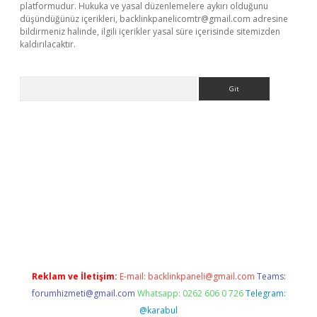
platformudur. Hukuka ve yasal düzenlemelere aykırı olduğunu
düşündüğünüz içerikleri,
backlinkpanelicomtr@gmail.com
adresine
bildirmeniz halinde, ilgili içerikler yasal süre içerisinde sitemizden
kaldırılacaktır.
Arama
ps://ilbet.casino/
Reklam ve İletişim:
E-mail:
backlinkpaneli@gmail.com
Teams:
forumhizmeti@gmail.com
Whatsapp: 0262 606 0 726
Telegram:
@karabul