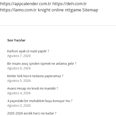
https://appcalender.com.tr
https://deh.com.tr
https://lamo.com.tr
knight online
nttgame
Sitemap
Sidebar
Son Yazılar
Karbon ayak izi nasıl yapılır ?
Ağustos 7, 2026
Bir insanı avuç içinden öpmek ne anlama gelir ?
Ağustos 6, 2026
Kimler kök hücre tedavisi yaptıramaz ?
Ağustos 5, 2026
Avans Hesap mı kredi mi mantıklı ?
Ağustos 4, 2026
4 yaşındaki bir muhabbet kuşu konuşur mu ?
Ağustos 3, 2026
2025-2026 avcılık harcı ne kadar ?