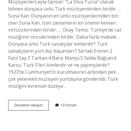
MüzisyenlerLeyla Gencer: “La Diva Turca” olarak
bilinen dünyaca ünlü Türk müzisyenlerden biridir. …
Suna Kan: Dünyanın en ünlü müzisyenlerinden biri
olan Suna Kan, tüm zamanların en önemli keman
virtüözlerinden biridir. … Okay Temiz: Türkiye’de caz
müziğinin öncülerinden biridir. Daha fazla makale…
Dünyaca ünlü Türk sanatçılar kimlerdir? Türk
sanatçıların yurt dışı başarıları1 Sertab Erener.2
Fazıl Say.3 Tarkan.4 Barış Manço.5 Selda Bağcan.6
Karsu. Türk 5’leri kimlerdir ve ne yapmışlardır?
1923’te Cumhuriyet’in kurulmasının ardından pek
çok yetenekli müzisyen yurtdışına gönderildi. Türk
müziğini evrensel düzeye…
Dünyaca
Devamını okuyun
10 Yorum
Ünlü
Türk
Besteciler
Kimlerdir