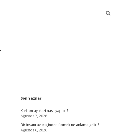
Sidebar
Son Yazılar
Karbon ayak izi nasıl yapılır ?
Ağustos 7, 2026
Bir insanı avuç içinden öpmek ne anlama gelir ?
Ağustos 6, 2026