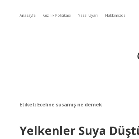
Anasayfa
Gizlilik Politikası
Yasal Uyarı
Hakkımızda
Etiket:
Eceline susamış ne demek
Yelkenler Suya Düş