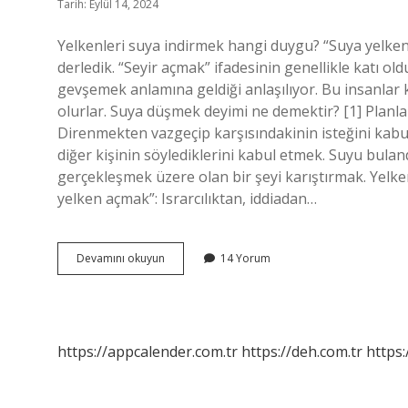
Tarih: Eylül 14, 2024
Yelkenleri suya indirmek hangi duygu? “Suya yelken a
derledik. “Seyir açmak” ifadesinin genellikle katı 
gevşemek anlamına geldiği anlaşılıyor. Bu insanla
olurlar. Suya düşmek deyimi ne demektir? [1] Planlar
Direnmekten vazgeçip karşısındakinin isteğini kabu
diğer kişinin söylediklerini kabul etmek. Suyu bul
gerçekleşmek üzere olan bir şeyi karıştırmak. Y
yelken açmak”: Israrcılıktan, iddiadan…
Yelkenler
Devamını okuyun
14 Yorum
Suya
Düştü
Ne
Demek
https://appcalender.com.tr
https://deh.com.tr
https: