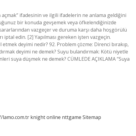
çmak” ifadesinin ve ilgili ifadelerin ne anlama geldiğini
olduğunuz bir konuda gevşemek veya öfkelendiğinizde
r kararlarından vazgeçer ve duruma karşı daha hoşgörülü
ı iptal edin. [2] Yapılması gereken işten vazgeçin.
l etmek deyimi nedir? 92. Problem çözme: Direnci bırakıp,
andırmak deyimi ne demek? Suyu bulandırmak: Kötü niyetle
elkenleri suya düşmek ne demek? CÜMLEDE AÇIKLAMA “Suya
//lamo.com.tr
knight online
nttgame
Sitemap