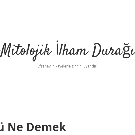
Mitolojik İlham Durağı
Efsanevi hikayelerle zihnini uyandır!
tü Ne Demek