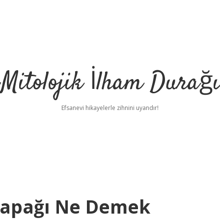
Mitolojik İlham Durağı
Efsanevi hikayelerle zihnini uyandır!
 Kapağı Ne Demek