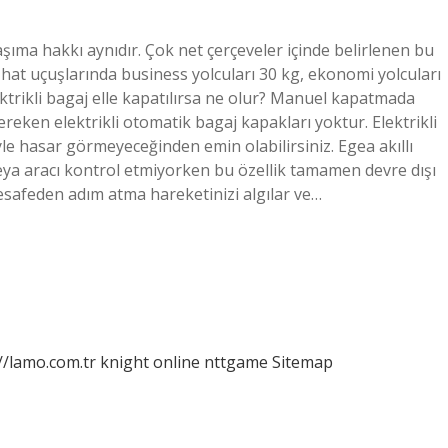
ıma hakkı aynıdır. Çok net çerçeveler içinde belirlenen bu
 hat uçuşlarında business yolcuları 30 kg, ekonomi yolcuları
ektrikli bagaj elle kapatılırsa ne olur? Manuel kapatmada
ken elektrikli otomatik bagaj kapakları yoktur. Elektrikli
 hasar görmeyeceğinden emin olabilirsiniz. Egea akıllı
eya aracı kontrol etmiyorken bu özellik tamamen devre dışı
mesafeden adım atma hareketinizi algılar ve…
//lamo.com.tr
knight online
nttgame
Sitemap