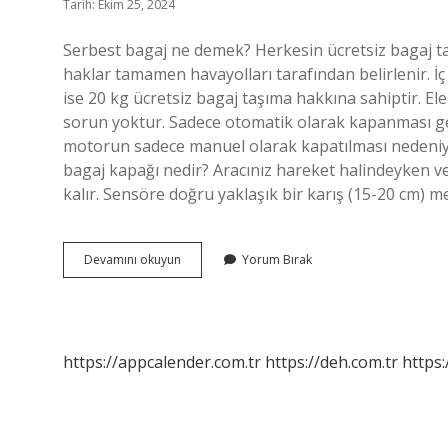
Tarih: Ekim 25, 2024
Serbest bagaj ne demek? Herkesin ücretsiz bagaj taş
haklar tamamen havayolları tarafından belirlenir. İç
ise 20 kg ücretsiz bagaj taşıma hakkına sahiptir. El
sorun yoktur. Sadece otomatik olarak kapanması gere
motorun sadece manuel olarak kapatılması nedeniyle
bagaj kapağı nedir? Aracınız hareket halindeyken v
kalır. Sensöre doğru yaklaşık bir karış (15-20 cm) 
Eller
Devamını okuyun
Yorum Bırak
Serbest
Bagaj
Kapağı
Ne
Demek
https://appcalender.com.tr
https://deh.com.tr
https: