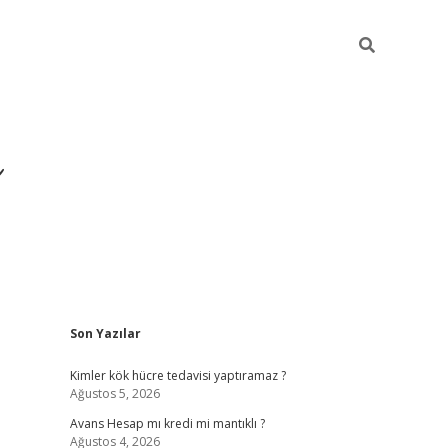
Sidebar
Son Yazılar
https://ilbe
Kimler kök hücre tedavisi yaptıramaz ?
Ağustos 5, 2026
Avans Hesap mı kredi mi mantıklı ?
Ağustos 4, 2026