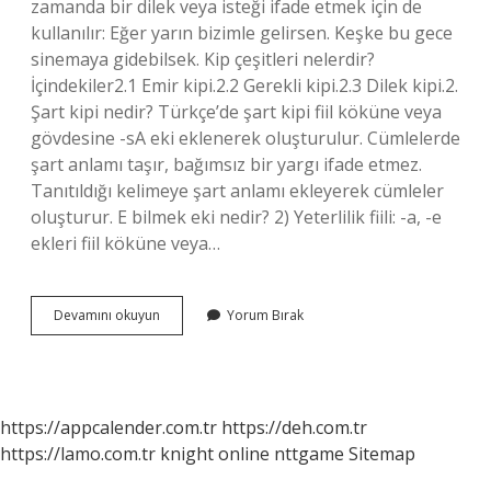
zamanda bir dilek veya isteği ifade etmek için de
kullanılır: Eğer yarın bizimle gelirsen. Keşke bu gece
sinemaya gidebilsek. Kip çeşitleri nelerdir?
İçindekiler2.1 Emir kipi.2.2 Gerekli kipi.2.3 Dilek kipi.2.
Şart kipi nedir? Türkçe’de şart kipi fiil köküne veya
gövdesine -sA eki eklenerek oluşturulur. Cümlelerde
şart anlamı taşır, bağımsız bir yargı ifade etmez.
Tanıtıldığı kelimeye şart anlamı ekleyerek cümleler
oluşturur. E bilmek eki nedir? 2) Yeterlilik fiili: -a, -e
ekleri fiil köküne veya…
E
Devamını okuyun
Yorum Bırak
Bilmek
Hangi
Kip
https://appcalender.com.tr
https://deh.com.tr
https://lamo.com.tr
knight online
nttgame
Sitemap