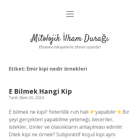
menüyü
Anasayfa
aç
Gizlilik Politikası
Mitolojik İlham Durağı
Yasal Uyarı
Efsanevi hikayelerle zihnini uyandır!
Hakkımızda
Etiket:
Emir kipi nedir örnekleri
E Bilmek Hangi Kip
Tarih: Ekim 26, 2024
E bilmek ne kipi? Yeterlilik ruh hali
yapabilir
Bir
şeyi gerçekten yapabilme yeteneği, beceriler,
istekler, izinler ve olasılıkların anlaşılması edinilir.
Dilek kipi ne örnek? Subjonktif koşul kipi aynı