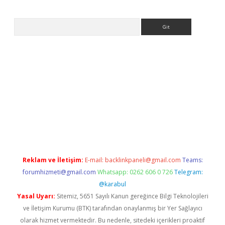
Arama
ps://ilbet.casino/
Reklam ve İletişim:
E-mail:
backlinkpaneli@gmail.com
Teams:
forumhizmeti@gmail.com
Whatsapp: 0262 606 0 726
Telegram:
@karabul
Yasal Uyarı:
Sitemiz, 5651 Sayılı Kanun gereğince Bilgi Teknolojileri
ve İletişim Kurumu (BTK) tarafından onaylanmış bir Yer Sağlayıcı
olarak hizmet vermektedir. Bu nedenle, sitedeki içerikleri proaktif