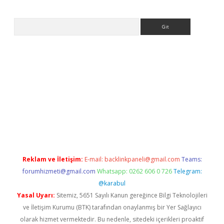
Arama
tps://ilbet.casino/
Reklam ve İletişim:
E-mail:
backlinkpaneli@gmail.com
Teams:
forumhizmeti@gmail.com
Whatsapp: 0262 606 0 726
Telegram:
@karabul
Yasal Uyarı:
Sitemiz, 5651 Sayılı Kanun gereğince Bilgi Teknolojileri
ve İletişim Kurumu (BTK) tarafından onaylanmış bir Yer Sağlayıcı
olarak hizmet vermektedir. Bu nedenle, sitedeki içerikleri proaktif