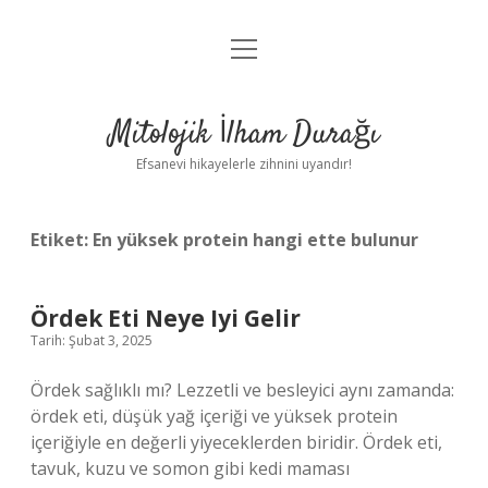
menüyü
Anasayfa
aç
Gizlilik Politikası
Mitolojik İlham Durağı
Yasal Uyarı
Efsanevi hikayelerle zihnini uyandır!
Hakkımızda
Etiket:
En yüksek protein hangi ette bulunur
Ördek Eti Neye Iyi Gelir
Tarih: Şubat 3, 2025
Ördek sağlıklı mı? Lezzetli ve besleyici aynı zamanda:
ördek eti, düşük yağ içeriği ve yüksek protein
içeriğiyle en değerli yiyeceklerden biridir. Ördek eti,
tavuk, kuzu ve somon gibi kedi maması