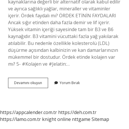
kaynaklarına değerli bir alternatif olarak kabul edilir
ve ayrıca sağlıklı yağlar, mineraller ve vitaminler
içerir. Ördek faydalı mı? ÖRDEK ETİNİN FAYDALARI
Ancak sığır etinden daha fazla demir ve lif içerir.
Yüksek vitamin içeriği sayesinde tam bir B3 ve B6
kaynağıdır. B3 vitamini vücuttaki fazla yağ yakılarak
atılabilir. Bu nedenle özellikle kolesterolü (LDL)
düşürme açısından kalbinizin ve kan damarlarınızın
mükemmel bir dostudur. Ördek etinde kolajen var
mı? 5- #Kolajen ve #Jelatin:…
Ördek
Devamını okuyun
Yorum Bırak
Eti
Neye
Iyi
Gelir
https://appcalender.com.tr
https://deh.com.tr
https://lamo.com.tr
knight online
nttgame
Sitemap