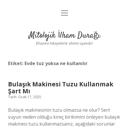
menüyü
Anasayfa
aç
Gizlilik Politikası
Mitolojik İlham Durağı
Yasal Uyarı
Efsanevi hikayelerle zihnini uyandır!
Hakkımızda
Etiket:
Evde tuz yoksa ne kullanılır
Bulaşık Makinesi Tuzu Kullanmak
Şart Mı
Tarih: Ocak 17, 2025
Bulaşık makinesinin tuzu olmazsa ne olur? Sert
suyun neden olduğu kireç birikimini önleyen bulaşık
makinesi tuzu kullanmazsanız, aşağıdaki sorunlar