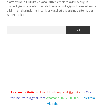
platformudur. Hukuka ve yasal düzenlemelere aykırı olduğunu
düşündüğünüz içerikleri,
backlinkpanelicomtr@gmail.com
adresine
bildirmeniz halinde, ilgili içerikler yasal süre içerisinde sitemizden
kaldırılacaktır.
Arama
tps://ilbet.casino/
Reklam ve İletişim:
E-mail:
backlinkpaneli@gmail.com
Teams:
forumhizmeti@gmail.com
Whatsapp: 0262 606 0 726
Telegram:
@karabul