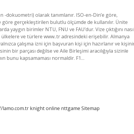
n -dokuometri) olarak tanımlanır. ISO-en-Din’e göre,
e göre gerçekleştirilen bulutlu ölçümde de kullanılır. Ünite
da yaygın birimler NTU, FNU ve FAU’dur. Vize çıktığını nası
, ülkelere ve türlere www..tr adresindeki erişebilir. Almanya
nızca çalışma izni için başvuran kişi için hazırlanır ve kişini
isinin bir parçası değilse ve Aile Birleşimi aracılığıyla sizinle
asının bunu kapsamaması normaldir. F1…
//lamo.com.tr
knight online
nttgame
Sitemap