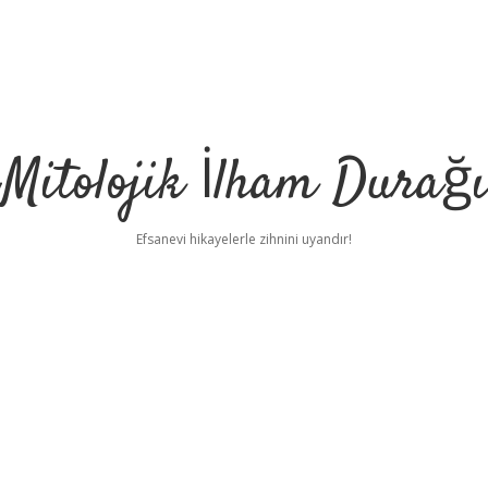
Mitolojik İlham Durağı
Efsanevi hikayelerle zihnini uyandır!