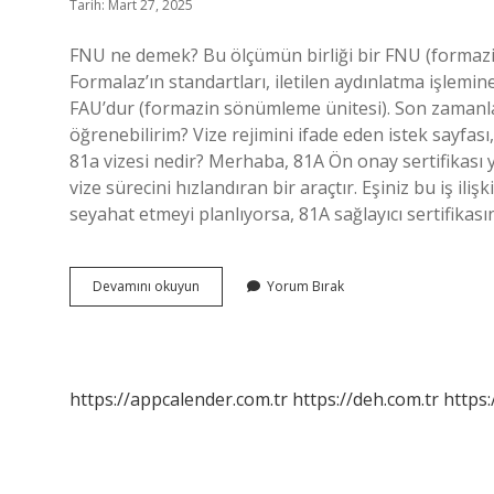
Tarih: Mart 27, 2025
FNU ne demek? Bu ölçümün birliği bir FNU (formazi
Formalaz’ın standartları, iletilen aydınlatma işlemin
FAU’dur (formazin sönümleme ünitesi). Son zamanlar
öğrenebilirim? Vize rejimini ifade eden istek sayfası
81a vizesi nedir? Merhaba, 81A Ön onay sertifikası yal
vize sürecini hızlandıran bir araçtır. Eşiniz bu iş ilişk
seyahat etmeyi planlıyorsa, 81A sağlayıcı sertifik
Fnu
Devamını okuyun
Yorum Bırak
Ne
Demek
Vize
https://appcalender.com.tr
https://deh.com.tr
https: