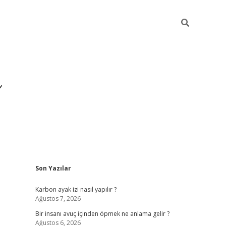
Sidebar
Son Yazılar
https://ilbe
Karbon ayak izi nasıl yapılır ?
Ağustos 7, 2026
Bir insanı avuç içinden öpmek ne anlama gelir ?
Ağustos 6, 2026