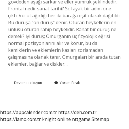
gövdeden aşağı sarkar ve eller yumruk şeklindedir.
Frontal nedir sanat tarihi? Sol ayak bir adım öne
çıktı. Vücut ağırlığı her iki bacağa eşit olarak dağıtıldı.
Bu duruşa “ön duruş” denir. Oturan heykellerin en
ünlüsü oturan rahip heykelidir. Rahat bir duruş ne
demek? İyi duruş; Omurganın üç fizyolojik eğrisi
normal pozisyonlarını alır ve korur, bu da
kemiklerin ve eklemlerin kasları zorlamadan
çalışmasına olanak tanır. Omurgaları bir arada tutan
eklemler, bağlar ve diskler…
Frontal
Devamını okuyun
Yorum Bırak
Duruş
Ne
Demek
https://appcalender.com.tr
https://deh.com.tr
https://lamo.com.tr
knight online
nttgame
Sitemap