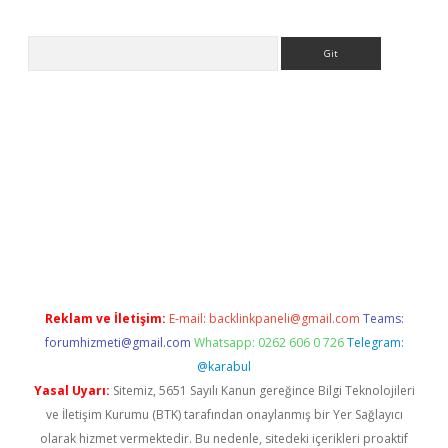
Arama
ps://ilbet.casino/
Reklam ve İletişim:
E-mail:
backlinkpaneli@gmail.com
Teams:
forumhizmeti@gmail.com
Whatsapp: 0262 606 0 726
Telegram:
@karabul
Yasal Uyarı:
Sitemiz, 5651 Sayılı Kanun gereğince Bilgi Teknolojileri
ve İletişim Kurumu (BTK) tarafından onaylanmış bir Yer Sağlayıcı
olarak hizmet vermektedir. Bu nedenle, sitedeki içerikleri proaktif