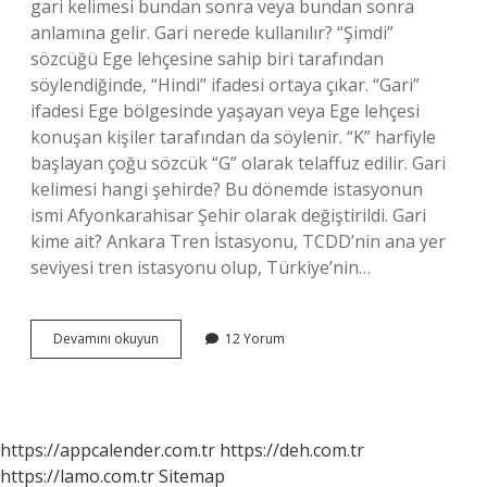
gari kelimesi bundan sonra veya bundan sonra
anlamına gelir. Gari nerede kullanılır? “Şimdi”
sözcüğü Ege lehçesine sahip biri tarafından
söylendiğinde, “Hindi” ifadesi ortaya çıkar. “Gari”
ifadesi Ege bölgesinde yaşayan veya Ege lehçesi
konuşan kişiler tarafından da söylenir. “K” harfiyle
başlayan çoğu sözcük “G” olarak telaffuz edilir. Gari
kelimesi hangi şehirde? Bu dönemde istasyonun
ismi Afyonkarahisar Şehir olarak değiştirildi. Gari
kime ait? Ankara Tren İstasyonu, TCDD’nin ana yer
seviyesi tren istasyonu olup, Türkiye’nin…
Gari
Devamını okuyun
12 Yorum
Ne
Demek
Sözlük
Anlamı
https://appcalender.com.tr
https://deh.com.tr
https://lamo.com.tr
Sitemap