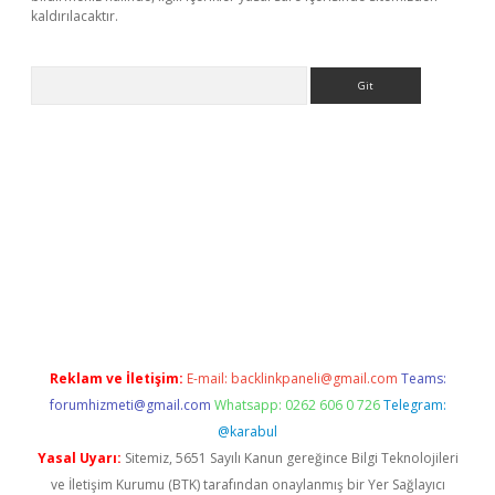
kaldırılacaktır.
Arama
tps://ilbet.casino/
Reklam ve İletişim:
E-mail:
backlinkpaneli@gmail.com
Teams:
forumhizmeti@gmail.com
Whatsapp: 0262 606 0 726
Telegram:
@karabul
Yasal Uyarı:
Sitemiz, 5651 Sayılı Kanun gereğince Bilgi Teknolojileri
ve İletişim Kurumu (BTK) tarafından onaylanmış bir Yer Sağlayıcı