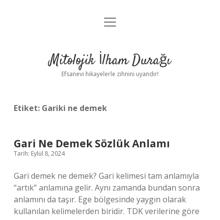
menüyü
Anasayfa
aç
Gizlilik Politikası
Mitolojik İlham Durağı
Yasal Uyarı
Efsanevi hikayelerle zihnini uyandır!
Hakkımızda
Etiket:
Gariki ne demek
Gari Ne Demek Sözlük Anlamı
Tarih: Eylül 8, 2024
Gari demek ne demek? Gari kelimesi tam anlamıyla
“artık” anlamına gelir. Aynı zamanda bundan sonra
anlamını da taşır. Ege bölgesinde yaygın olarak
kullanılan kelimelerden biridir. TDK verilerine göre