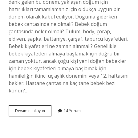
denk gelen bu dönem, yaklaşan doğum için
hazırlıkları tamamlamanız için oldukça uygun bir
dönem olarak kabul ediliyor. Doguma giderken
bebek cantasinda ne olmalı? Bebek doğum
çantasında neler olmalı? Tulum, body, çorap,
eldiven, şapka, battaniye, çarşaf, taburcu kıyafetleri.
Bebek kıyafetleri ne zaman alınmalı? Genellikle
bebek kıyafetleri almaya başlamak için doğru bir
zaman yoktur, ancak çoğu kişi yeni doğan bebekler
için bebek kıyafetleri almaya başlamak için
hamileliğin ikinci üç aylık dönemini veya 12. haftasını
bekler. Hastane çantasına kaç tane bebek bezi
konur?…
Bebek
Devamını okuyun
14 Yorum
Çantası
Ne
Zaman
Hazırlanmalı