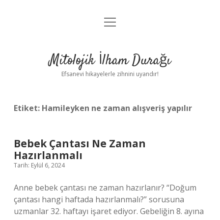
menüyü
Anasayfa
aç
Gizlilik Politikası
Mitolojik İlham Durağı
Yasal Uyarı
Efsanevi hikayelerle zihnini uyandır!
Hakkımızda
Etiket:
Hamileyken ne zaman alışveriş yapılır
Bebek Çantası Ne Zaman
Hazırlanmalı
Tarih: Eylül 6, 2024
Anne bebek çantası ne zaman hazırlanır? “Doğum
çantası hangi haftada hazırlanmalı?” sorusuna
uzmanlar 32. haftayı işaret ediyor. Gebeliğin 8. ayına