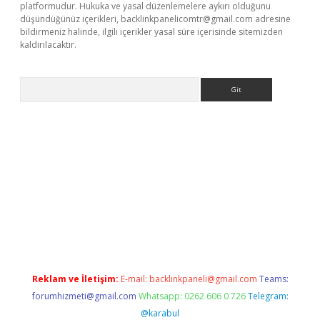
platformudur. Hukuka ve yasal düzenlemelere aykırı olduğunu
düşündüğünüz içerikleri,
backlinkpanelicomtr@gmail.com
adresine
bildirmeniz halinde, ilgili içerikler yasal süre içerisinde sitemizden
kaldırılacaktır.
Arama
ps://ilbet.casino/
Reklam ve İletişim:
E-mail:
backlinkpaneli@gmail.com
Teams:
forumhizmeti@gmail.com
Whatsapp: 0262 606 0 726
Telegram:
@karabul