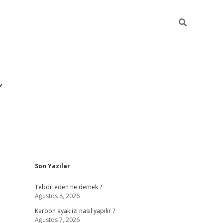
Sidebar
Son Yazılar
https://ilbet
Tebdil eden ne demek ?
Ağustos 8, 2026
Karbon ayak izi nasıl yapılır ?
Ağustos 7, 2026