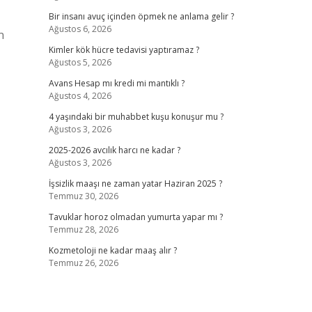
Bir insanı avuç içinden öpmek ne anlama gelir ?
Ağustos 6, 2026
n
Kimler kök hücre tedavisi yaptıramaz ?
Ağustos 5, 2026
Avans Hesap mı kredi mi mantıklı ?
Ağustos 4, 2026
4 yaşındaki bir muhabbet kuşu konuşur mu ?
Ağustos 3, 2026
2025-2026 avcılık harcı ne kadar ?
Ağustos 3, 2026
İşsizlik maaşı ne zaman yatar Haziran 2025 ?
Temmuz 30, 2026
Tavuklar horoz olmadan yumurta yapar mı ?
Temmuz 28, 2026
Kozmetoloji ne kadar maaş alır ?
Temmuz 26, 2026