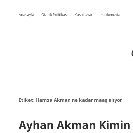
Anasayfa
Gizlilik Politikası
Yasal Uyarı
Hakkımızda
Etiket:
Hamza Akman ne kadar maaş alıyor
Ayhan Akman Kimin 