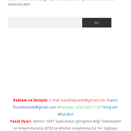
kaldırılacaktır.
Arama
ps://ilbet.casino/
Reklam ve İletişim:
E-mail:
backlinkpaneli@gmail.com
Teams:
forumhizmeti@gmail.com
Whatsapp: 0262 606 0 726
Telegram:
@karabul
Yasal Uyarı:
Sitemiz, 5651 Sayılı Kanun gereğince Bilgi Teknolojileri
ve İletişim Kurumu (BTK) tarafından onaylanmış bir Yer Sağlayıcı