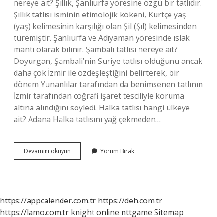
nereye ait? Şıllık, Şanlıurfa yöresine özgü bir tatlıdır.
Şıllık tatlısı isminin etimolojik kökeni, Kürtçe yaş
(yaş) kelimesinin karşılığı olan Şil (Şıl) kelimesinden
türemiştir. Şanlıurfa ve Adıyaman yöresinde ıslak
mantı olarak bilinir. Şambali tatlısı nereye ait?
Doyurgan, Şambali’nin Suriye tatlısı olduğunu ancak
daha çok İzmir ile özdeşleştiğini belirterek, bir
dönem Yunanlılar tarafından da benimsenen tatlının
İzmir tarafından coğrafi işaret tesciliyle koruma
altına alındığını söyledi. Halka tatlısı hangi ülkeye
ait? Adana Halka tatlısını yağ çekmeden…
Havdel
Devamını okuyun
Yorum Bırak
Tatlısı
Nereye
Ait
https://appcalender.com.tr
https://deh.com.tr
https://lamo.com.tr
knight online
nttgame
Sitemap