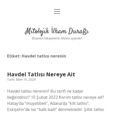
menüyü
Anasayfa
aç
Gizlilik Politikası
Mitolojik İlham Durağı
Yasal Uyarı
Efsanevi hikayelerle zihnini uyandır!
Hakkımızda
Etiket:
Havdel tatlısı nerenin
Havdel Tatlısı Nereye Ait
Tarih: Ekim 15, 2024
Havdel tatlısı nerenin? Bu tarifi ne kadar
beğendiniz? 10 Şubat 2022 Kıvrım tatlısı nereye ait?
Hatay’da “müşebbek”, Adana’da “kilt tatlısı”,
Eskişehir’de ise “ballı ballı” denmektedir. Şıllık tatlısı